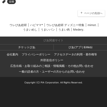
金融
>
ページの先頭へ
ウレぴあ総研
|
ハピママ*
|
ウレぴあ総研 ディズニー特集
|
mimot.
|
うまいめし
|
うまいパン
|
うまい肉
|
Medery.
ぴあ関連サイト
チケットぴあ
ぴあ(アプリ&Web)
会社案内
プライバシーポリシー
アクセスデータの利用・著作権等
外部送信ポリシー
広告出稿・お取り組みのご相談・情報掲載・その他お問い合わせ
一般の読者の方・ユーザーの方からのお問い合わせ
Copyright (C) PIA Corporation. All Rights Reserved.