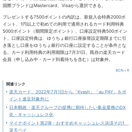
国際ブランドはMastercard、Visaから選択できる。
プレゼントする7500ポイントの内訳は、新規入会特典2000ポ
イント、1円以上で初めての利用で適用されるカード利用特典
5000ポイント（期間限定ポイント）、口座設定特典500ポイン
ト。口座設定特典は、ゆうちょ銀行口座振替設定期限までに引
き落とし口座をゆうちょ銀行の口座に設定することが条件とな
る。カード利用特典の利用期限は7月31日。既存の楽天カード
会員（申し込み中・カード到着待ちを含む）は対象外。
BCN＋R
関連リンク
楽天カード、2022年7月1日から「Kyash」「au PAY」をポ
イント進呈対象外に
日本郵政・楽天グループの提携に期待したい集金業務のDX
化・キャッシュレス化
マイナポイント第2弾・おすすめキャッシュレス決済その1
楽天ペイ