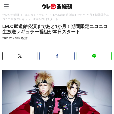
ウレぴあ総研（うれぴあ）
ウレぴあ総研
>
エンタメ・テレビ
>
LM.C武道館公演まであと1か月！期間限定ニ
コニコ生放送レギュラー番組が本日スタート
LM.C武道館公演まであと1か月！期間限定ニコニコ
生放送レギュラー番組が本日スタート
2011.12.7 18:21配信