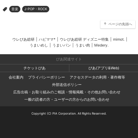
音楽
J-POP・ROCK
>
ページの先頭へ
ウレぴあ総研
|
ハピママ*
|
ウレぴあ総研 ディズニー特集
|
mimot.
|
うまいめし
|
うまいパン
|
うまい肉
|
Medery.
ぴあ関連サイト
チケットぴあ
ぴあ(アプリ&Web)
会社案内
プライバシーポリシー
アクセスデータの利用・著作権等
外部送信ポリシー
広告出稿・お取り組みのご相談・情報掲載・その他お問い合わせ
一般の読者の方・ユーザーの方からのお問い合わせ
Copyright (C) PIA Corporation. All Rights Reserved.