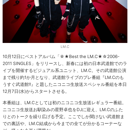
LM.C
10月12日にベストアルバム「☆★Best the LM.C★☆2006-
2011 SINGLES」をリリースし、新春には初の日本武道館でのラ
イブを開催するビジュアル系ユニット、LM.C。その武道館公演
まで残り約1か月となり、武道館ライブのプレ番組『LM.Cのも
うすぐ武道館!!』と題したニコニコ生放送スペシャル番組を本日
12月7日(水)からスタートさせる。
本番組は、LM.Cとしては初のニコニコ生放送レギュラー番組。
ニコニコ生放送お馴染みの星野卓也をDJに迎え、LM.Cのふた
りとのトークを繰り広げる予定。ここでしか聞けない武道館ま
での裏話や、LM.C結成から今までの全てが分かるコーナーな