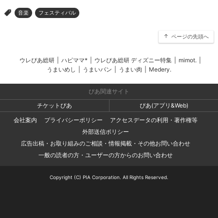
音楽
フェスティバル
>
ページの先頭へ
ウレぴあ総研
|
ハピママ*
|
ウレぴあ総研 ディズニー特集
|
mimot.
|
うまいめし
|
うまいパン
|
うまい肉
|
Medery.
ぴあ関連サイト
チケットぴあ
ぴあ(アプリ&Web)
会社案内
プライバシーポリシー
アクセスデータの利用・著作権等
外部送信ポリシー
広告出稿・お取り組みのご相談・情報掲載・その他お問い合わせ
一般の読者の方・ユーザーの方からのお問い合わせ
Copyright (C) PIA Corporation. All Rights Reserved.