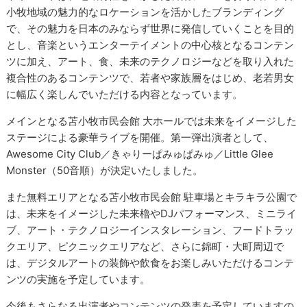
小牧地域の魅力的なロケーションを活かしたブランディング
で、その魅力を日本のみならず世界に発信していくことを目的
とし、音楽というエンターテイメントの中心核となるコンテン
ツに加え、アート、食、未来のテクノロジーなどを取り入れた
複合性のあるコンテンツで、若者や家族層をはじめ、老若男女
に幅広く楽しんでいただける内容となっています。
メインとなる苫小牧市民会館 大ホールでは未来をイメージした
ステージによる豪華ライブを開催。第一弾出演者として、
Awesome City Club／きゃりーぱみゅぱみゅ／Little Glee
Monster（50音順）が決定いたしました。
また無料エリアとなる苫小牧市民会館 駐車場とキラキラ公園で
は、未来をイメージした未来櫓やDJパフォーマンス、ミニライ
ブ、アート・テクノロジーインスタレーション、フードトラッ
クエリア、ピクニックエリアなど、さらに錦町・大町周辺で
は、デジタルアートの装飾や飲食をお楽しみいただけるコンテ
ンツの実施を予定しています。
今後もさらなる出演者やコンテンツの発表を予定していますの