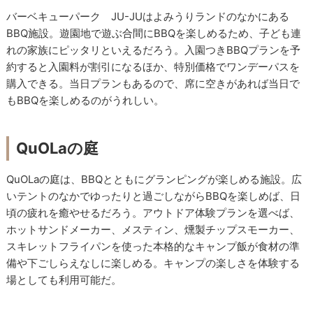
バーベキューパーク JU-JUはよみうりランドのなかにある
BBQ施設。遊園地で遊ぶ合間にBBQを楽しめるため、子ども連
れの家族にピッタリといえるだろう。入園つきBBQプランを予
約すると入園料が割引になるほか、特別価格でワンデーパスを
購入できる。当日プランもあるので、席に空きがあれば当日で
もBBQを楽しめるのがうれしい。
QuOLaの庭
QuOLaの庭は、BBQとともにグランピングが楽しめる施設。広
いテントのなかでゆったりと過ごしながらBBQを楽しめば、日
頃の疲れを癒やせるだろう。アウトドア体験プランを選べば、
ホットサンドメーカー、メスティン、燻製チップスモーカー、
スキレットフライパンを使った本格的なキャンプ飯が食材の準
備や下ごしらえなしに楽しめる。キャンプの楽しさを体験する
場としても利用可能だ。