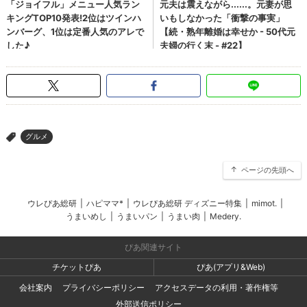
グルメ
>
ページの先頭へ
ウレぴあ総研
|
ハピママ*
|
ウレぴあ総研 ディズニー特集
|
mimot.
|
うまいめし
|
うまいパン
|
うまい肉
|
Medery.
ぴあ関連サイト
チケットぴあ
ぴあ(アプリ&Web)
会社案内
プライバシーポリシー
アクセスデータの利用・著作権等
外部送信ポリシー