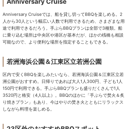
Anniversary Cruise
Anniversary Cruiseでは、船を貸し切ってBBQを楽しめる。2
人から30人という幅広い人数で利用できるため、さまざまな用
途で利用できるだろう。手ぶらBBQプランは全部で3種類。船
に乗り込む場所は中央区や港区が基本だが、ほかの桟橋も相談
可能なので、より便利な場所を指定することもできる。
若洲海浜公園＆江東区立若洲公園
区内で安くBBQを楽しみたいなら、若洲海浜公園＆江東区立若
洲公園がおすすめ。日帰りであれば大人1人300円、子ども1人
150円で利用できる。手ぶらBBQプランも盛りだくさんで1人
3520円と格安（4人以上）。BBQのほかに「手ぶらで焚火＆炙
り焼きプラン」もあり、今はやりの焚き火とともにリラックス
しながら料理を楽しめる。
23区外のおすすめBBQスポット