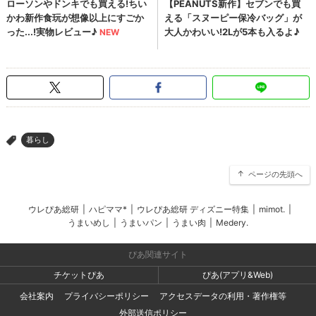
暮らし
>
ページの先頭へ
ウレぴあ総研
|
ハピママ*
|
ウレぴあ総研 ディズニー特集
|
mimot.
|
うまいめし
|
うまいパン
|
うまい肉
|
Medery.
ぴあ関連サイト
チケットぴあ
ぴあ(アプリ&Web)
会社案内
プライバシーポリシー
アクセスデータの利用・著作権等
外部送信ポリシー