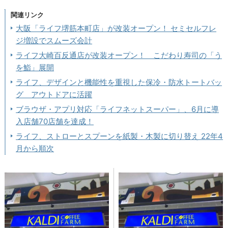
関連リンク
大阪「ライフ堺筋本町店」が改装オープン！ セミセルフレ
ジ増設でスムーズ会計
ライフ大崎百反通店が改装オープン！ こだわり寿司の「う
を鮨」展開
ライフ、デザインと機能性を重視した保冷・防水トートバッ
グ アウトドアに活躍
ブラウザ・アプリ対応「ライフネットスーパー」、6月に導
入店舗70店舗を達成！
ライフ、ストローとスプーンを紙製・木製に切り替え 22年4
月から順次