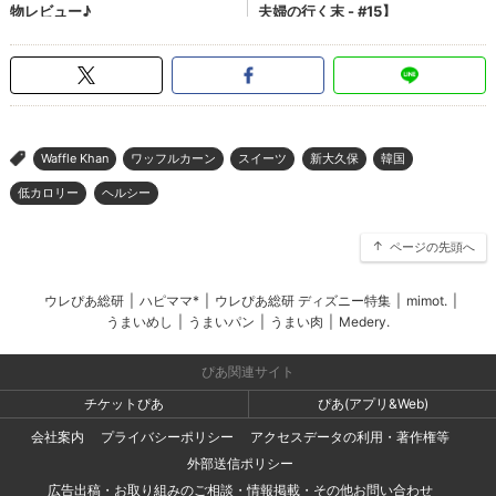
Waffle Khan
ワッフルカーン
スイーツ
新大久保
韓国
>
低カロリー
ヘルシー
ページの先頭へ
ウレぴあ総研
|
ハピママ*
|
ウレぴあ総研 ディズニー特集
|
mimot.
|
うまいめし
|
うまいパン
|
うまい肉
|
Medery.
ぴあ関連サイト
チケットぴあ
ぴあ(アプリ&Web)
会社案内
プライバシーポリシー
アクセスデータの利用・著作権等
外部送信ポリシー
広告出稿・お取り組みのご相談・情報掲載・その他お問い合わせ