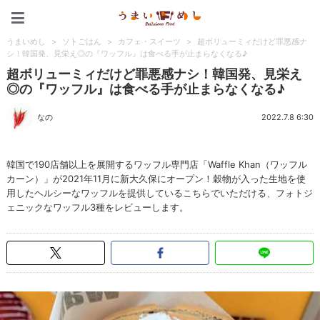
うまいめし
うまいめし
>
ソトごはん
>
カフェ・スイーツ
>
超ボリューミィだけど罪悪感ナ
シ！韓国発、見栄え◎の『ワッフル』は食べる手が止まらなくなる♪
超ボリューミィだけど罪悪感ナシ！韓国発、見栄え
◎の『ワッフル』は食べる手が止まらなくなる♪
なの
2022.7.8 6:30
韓国で190店舗以上を展開するワッフル専門店「Waffle Khan（ワッフル
カーン）」が2021年11月に新大久保にオープン！穀物が入った生地を使
用したヘルシーなワッフルを提供しているこちらでいただける、フォトジ
ェニックなワッフル3種をレビューします。