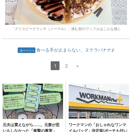
「クリスピークランチ（ノーマル）」挟む前のワッフルはこんな感じ
食べる手が止まらない、ヌテラバナナ♪
次ページ
1
2
»