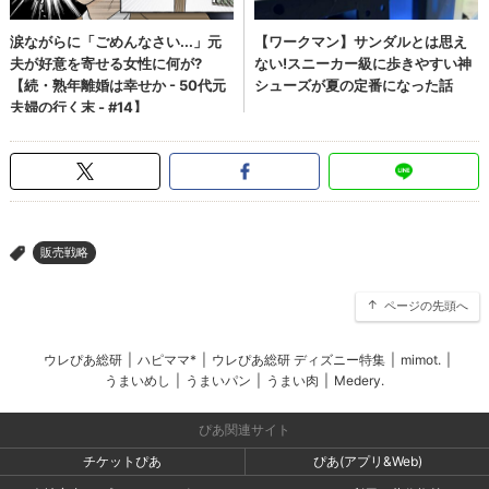
販売戦略
>
ページの先頭へ
ウレぴあ総研
|
ハピママ*
|
ウレぴあ総研 ディズニー特集
|
mimot.
|
うまいめし
|
うまいパン
|
うまい肉
|
Medery.
ぴあ関連サイト
チケットぴあ
ぴあ(アプリ&Web)