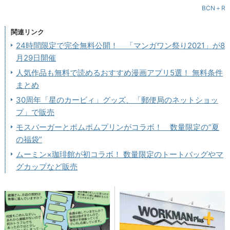
BCN＋R
関連リンク
24時間限定で完全無料公開！ 「マンガワン祭り2021」が8
月29日開催
人気作品も無料で読めるおすすめ漫画アプリ5選！ 無料条件
まとめ
30周年「星のカービィ」グッズ、「郵便局のネットショッ
プ」で販売
モスバーガーとポムポムプリンがコラボ！ 数量限定の“夏
の福袋”
ムーミン×珈琲館が初コラボ！ 数量限定のトートバッグやマ
グカップなど販売