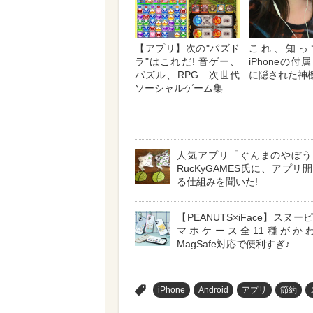
【アプリ】次の"パズド
これ、知
ラ"はこれだ! 音ゲー、
iPhoneの
パズル、RPG…次世代
に隠された神
ソーシャルゲーム集
人気アプリ「ぐんまのやぼう
RucKyGAMES氏に、アプリ
る仕組みを聞いた!
【PEANUTS×iFace】スヌ
マホケース全11種がか
MagSafe対応で便利すぎ♪
>
iPhone
Android
アプリ
節約