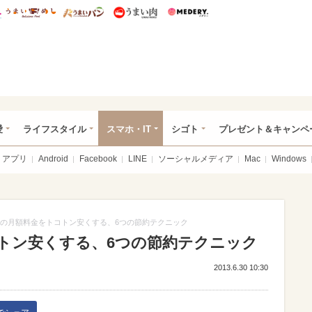
総研 ディズニー特集
mimot.
うまいめし
うまいパン
うまい肉
Medery.
ぴあ総研（うれぴあ）
愛
ライフスタイル
スマホ・IT
シゴト
プレゼント＆キャンペ
アプリ
Android
Facebook
LINE
ソーシャルメディア
Mac
Windows
の月額料金をトコトン安くする、6つの節約テクニック
トン安くする、6つの節約テクニック
2013.6.30 10:30