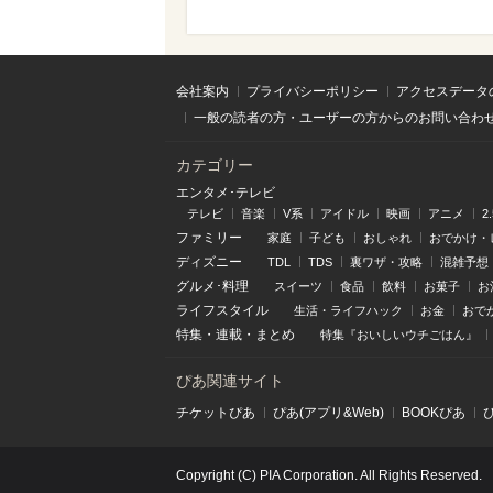
会社案内
プライバシーポリシー
アクセスデータ
一般の読者の方・ユーザーの方からのお問い合わ
カテゴリー
エンタメ･テレビ
テレビ
音楽
V系
アイドル
映画
アニメ
2
ファミリー
家庭
子ども
おしゃれ
おでかけ・
ディズニー
TDL
TDS
裏ワザ・攻略
混雑予想
グルメ･料理
スイーツ
食品
飲料
お菓子
お
ライフスタイル
生活・ライフハック
お金
おで
特集
・
連載
・
まとめ
特集『おいしいウチごはん』
ぴあ関連サイト
チケットぴあ
ぴあ(アプリ&Web)
BOOKぴあ
Copyright (C) PIA Corporation. All Rights Reserved.