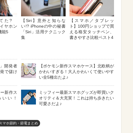
ってた?
【Siri】意外と知らな
【スマホ／タブレッ
付属イヤホン
い!? iPhoneの中の秘書
ト】100円ショップで買
機能5
「Siri」活用テクニック
える格安タッチペン、
集
書きやすさ比較ベスト4
」開発者
【ポケモン新作スマホケース】北欧柄が
開発で儲け
かわいすぎる！大人かわいくて使いやす
い全5種出たよ♪
ーピー新作ス
ミッフィー最新スマホグッズが即買いク
わいい！
オリティ＆大充実！これは持ち歩きたい
可愛さだよ♪
スマホ節約・節電まとめ