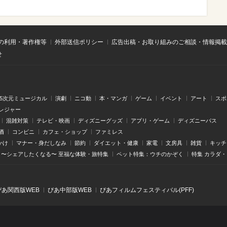
の利用・著作権等
外部送信ポリシー
広告出稿・お取り組みのご相談・情報掲載
せ
.5次元ミュージカル
演劇
ニコ動
本・マンガ
ゲーム
イベント
アート
スポ
レジャー
混雑対策
テレビ・映画
ディズニーグッズ
アプリ・ゲーム
ディズニーパス
酒
コンビニ
カフェ・ショップ
ファミレス
かけ
マナー・身だしなみ
節約
ダイエット・健康
家電
文房具
雑貨
キッチ
〜シェアしたくなる〜 至福な体験・旅特集
ペット特集：ウチのかぞく
特集 カラダ
ぴあ関⻄版WEB
ぴあ中部版WEB
ぴあフィルムフェスティバル(PFF)