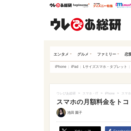
ウレぴあ総研
ハピママ*
ウレぴあ
ウレ
エンタメ
グルメ
ファミリー
恋
iPhone
iPad
Lサイズスマホ・タブレット
>
>
>
ウレぴあ総研
スマホ・IT
iPhone
スマホ
スマホの月額料金をトコ
池田 園子