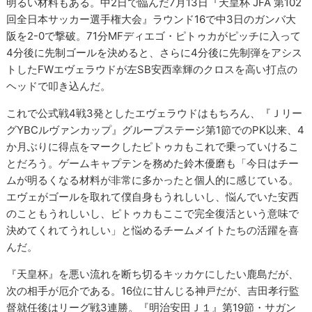
明るい材料もある。中2日で臨んだ7月13日『天皇杯 JFA 第102
回全日本サッカー選手権大会』ラウンド16で中3日のガンバ大
阪を2-0で撃破。71分MFディエゴ・ピトゥカがピッチに入って
4分後に先制ゴールを決めると、さらに4分後に先制弾をアシス
トしたFWエヴェラウドが左SB安西幸輝のクロスを高い打点の
ヘッドで叩き込んだ。
これで公式戦4戦3発としたエヴェラウドはもちろん、『Ｊリー
グYBCルヴァンカップ』グループステージ第1節でのPK以来、4
か月ぶりに得点をマークしたピトゥカもこれで乗っていけるこ
とだろう。ゲームキャプテンを務めた鈴木優磨も「今日はチー
ムが明るくなる材料が非常に多かったと個人的に感じている。
エヴェがゴールを取れて僕自身もうれしいし、悩んでいた安西
のこともうれしいし、ピトゥカもここで完全復活という意味で
決めてくれてうれしい」と悩めるチームメイトたちの活躍を喜
んだ。
『天皇杯』を悪い流れを断ち切るキッカケにしたい鹿島だが、
次の相手が厄介である。16位に甘んじる神戸だが、吉田孝行監
督就任後はリーグ戦3連勝。『明治安田Ｊ１』第19節・サガン