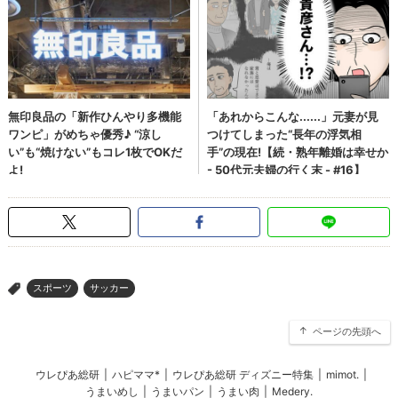
スポーツ
サッカー
>
ページの先頭へ
ウレぴあ総研
|
ハピママ*
|
ウレぴあ総研 ディズニー特集
|
mimot.
|
うまいめし
|
うまいパン
|
うまい肉
|
Medery.