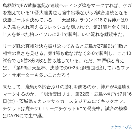
鳥栖戦でFW武藤嘉紀が連続ヘディング弾をマークすれば、ケガ
を抱えている10番大迫勇也も途中出場ながら2試合連続となる
決勝ゴールを決めている。『天皇杯』ラウンド16でも神戸は9
人先発を入れ替えるフレッシュな顔ぶれで、第21節と全く同じ
11人を並べた柏レイソルに2-1で勝利。いい流れを継続中だ。
リーグ戦の直接対決を振り返ってみると鹿島が27勝9分11敗と
相性の良さを見せる。第4節も危なげなく2-0で勝利し、ここ10
試合でも5勝3分2敗と勝ち越している。ただ、神戸戦と言え
ば、『第99回 天皇杯』決勝での0-2を強烈に記憶しているファ
ン・サポーターも多いことだろう。
果たして、鹿島が3試合ぶりの勝利を飾るのか、神戸が4連勝を
マークするのか。『明治安田Ｊ１』第22節・鹿島×神戸は7月16
日(土)・茨城県立カシマサッカースタジアムにてキックオフ。
チケットは鹿チケ(Ｊリーグチケット)にて発売中。試合の模様
はDAZNにて生中継。
チケットぴあ