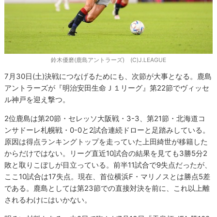
鈴木優磨(鹿島アントラーズ) (C)J.LEAGUE
7月30日(土)決戦につなげるためにも、次節が大事となる。鹿島
アントラーズが『明治安田生命Ｊ１リーグ』第22節でヴィッセ
ル神戸を迎え撃つ。
2位鹿島は第20節・セレッソ大阪戦・3-3、第21節・北海道コ
ンサドーレ札幌戦・0-0と2試合連続ドローと足踏みしている。
原因は得点ランキングトップを走っていた上田綺世が移籍した
からだけではない。リーグ直近10試合の結果を見ても3勝5分2
敗と取りこぼしが目立っている。前半11試合で9失点だったが、
ここ10試合は17失点。現在、首位横浜F・マリノスとは勝点5差
である。鹿島としては第23節での直接対決を前に、これ以上離
されるわけにはいかない。