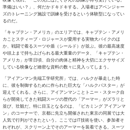
準備はいい？」、何だかドキドキする。入場者はアベンジャー
ズのトレーニング施設で訓練を受けるという体験型になってい
るのだ。
「キャプテン・アメリカ」のエリアでは、キャプテン・アメリ
カことスティーブ・ロジャースが愛用する実物大バイクのほ
か、戦闘で着るスーツや盾（シールド）が並ぶ。彼の最高速度
や頭上まで持ち上げられる最大重量のデータ、「キャプテン・
アメリカ」が常日頃、自分の肉体と精神を大切にエクササイズ
している映像など緻密な資料の数々に見入ってしまう。
「アイアンマン先端工学研究所」では、ハルクが暴走した時
に、彼を制御するために作られた巨大な「ハルクバスター」が
迎えてくれる。さらに、アイアンマンことトニー・スターク自
らが開発してきた戦闘スーツの歴代の「アーマー」がズラリと
並び、壮観だ。特に目玉となるのは、「ビカミング アイアンマ
ン」のコーナーで、京都に先立ち開催された東京の同展では大
人気で行列ができたという。ここではIT技術を使い、参加者そ
れぞれが、スクリーン上でそのアーマーを装着できる。スーツ