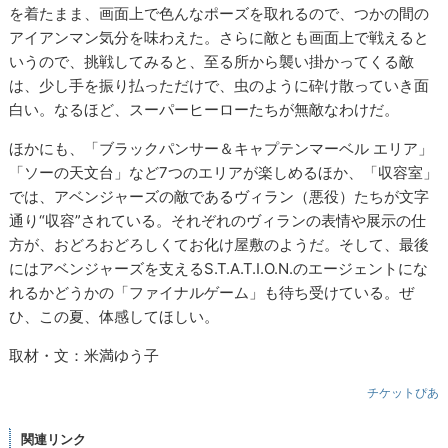
を着たまま、画面上で色んなポーズを取れるので、つかの間の
アイアンマン気分を味わえた。さらに敵とも画面上で戦えると
いうので、挑戦してみると、至る所から襲い掛かってくる敵
は、少し手を振り払っただけで、虫のように砕け散っていき面
白い。なるほど、スーパーヒーローたちが無敵なわけだ。
ほかにも、「ブラックパンサー＆キャプテンマーベル エリア」
「ソーの天文台」など7つのエリアが楽しめるほか、「収容室」
では、アベンジャーズの敵であるヴィラン（悪役）たちが文字
通り“収容”されている。それぞれのヴィランの表情や展示の仕
方が、おどろおどろしくてお化け屋敷のようだ。そして、最後
にはアベンジャーズを支えるS.T.A.T.I.O.N.のエージェントにな
れるかどうかの「ファイナルゲーム」も待ち受けている。ぜ
ひ、この夏、体感してほしい。
取材・文：米満ゆう子
チケットぴあ
関連リンク