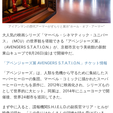
アイアンマンの歴代アーマーがずらりと展示“ホール・オブ・アーマー”
大人気の映画シリーズ「マーベル・シネマティック・ユニバー
ス」（MCU）の世界観を堪能できる『アベンジャーズ展』
（AVENGERS S.T.A.T.I.O.N.）が、京都市京セラ美術館の新館
東山キューブで8月26日(金)まで開催中だ。
「アベンジャーズ展 AVENGERS S.T.A.T.I.O.N.」チケット情報
「アベンジャーズ」は、人類を危機から守るために集結したス
ーパーヒーローの集団。マーベル・コミックに描かれたスーパ
ーヒーローたちを原作に、2012年に映画化され、シリーズもの
として世界的に大ヒット。同展は、2014年にニューヨークで開
催後、世界24都市を巡回してきた。
まず中に入ると、諜報機関S.H.I.E.L.D.の副長官マリア・ヒルが
映像で現れ、「この先にはたくさんの訓練が待ち受けている。