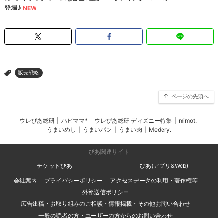
販売戦略
>
ページの先頭へ
ウレぴあ総研
|
ハピママ*
|
ウレぴあ総研 ディズニー特集
|
mimot.
|
うまいめし
|
うまいパン
|
うまい肉
|
Medery.
ぴあ関連サイト
チケットぴあ
ぴあ(アプリ&Web)
会社案内
プライバシーポリシー
アクセスデータの利用・著作権等
外部送信ポリシー
広告出稿・お取り組みのご相談・情報掲載・その他お問い合わせ
一般の読者の方・ユーザーの方からのお問い合わせ