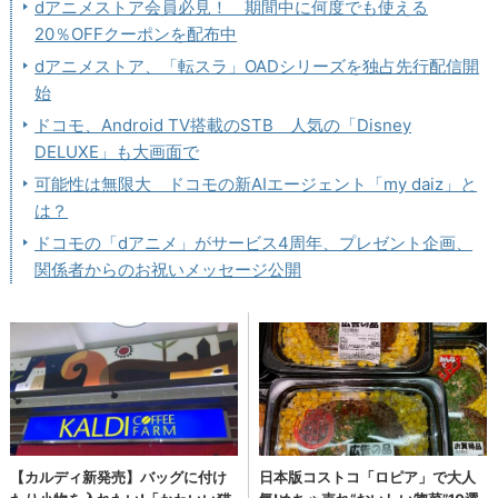
dアニメストア会員必見！ 期間中に何度でも使える
20％OFFクーポンを配布中
dアニメストア、「転スラ」OADシリーズを独占先行配信開
始
ドコモ、Android TV搭載のSTB 人気の「Disney
DELUXE」も大画面で
可能性は無限大 ドコモの新AIエージェント「my daiz」と
は？
ドコモの「dアニメ」がサービス4周年、プレゼント企画、
関係者からのお祝いメッセージ公開