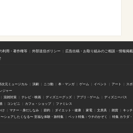
の利用・著作権等
外部送信ポリシー
広告出稿・お取り組みのご相談・情報掲載
せ
.5次元ミュージカル
演劇
ニコ動
本・マンガ
ゲーム
イベント
アート
スポ
レジャー
混雑対策
テレビ・映画
ディズニーグッズ
アプリ・ゲーム
ディズニーパス
酒
コンビニ
カフェ・ショップ
ファミレス
かけ
マナー・身だしなみ
節約
ダイエット・健康
家電
文房具
雑貨
キッチ
〜シェアしたくなる〜 至福な体験・旅特集
ペット特集：ウチのかぞく
特集 カラダ