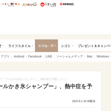
総研 ディズニー特集
mimot.
うまいめし
うまいパン
うまい肉
Medery.
ぴあ総研（うれぴあ）
愛
ライフスタイル
スマホ・IT
シゴト
プレゼント＆キャンペ
アプリ
Android
Facebook
LINE
ソーシャルメディア
Mac
Windows
で「クールかき氷シャンプー」、熱中症を予防しよう！
ールかき氷シャンプー」、熱中症を予
2022.8.2 18:30配信