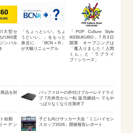
が夏の大型セ
「ちょっといい。ちょ
「POP Culture Style
の360度
うどいい。」をもっと
IKEBUKURO」7月3日
ジンバル
身近に 「BCN＋R」
開業 オープニングは
格
が大幅リニューアル
「魔入りました！入間
くん」と「ラブライ
ブ！シリーズ」
定商品を対
バッファローの外付けブルーレイドライ
ブ 7月終売から一転 販売継続へ でもや
っぱりなくなり次第終了
クト始動
子ども向けサッカー大会「ミニハイセン
ガーデン
スカップ2026」開催報告レポート