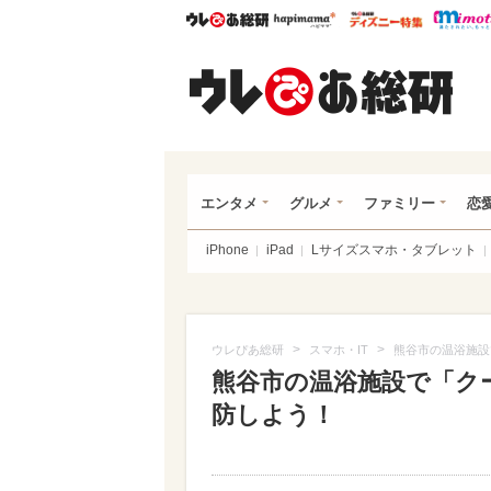
ウレぴあ総研
ハピママ*
ウレぴあ
ウレ
エンタメ
グルメ
ファミリー
恋
iPhone
iPad
Lサイズスマホ・タブレット
>
>
ウレぴあ総研
スマホ・IT
熊谷市の温浴施設
熊谷市の温浴施設で「ク
防しよう！