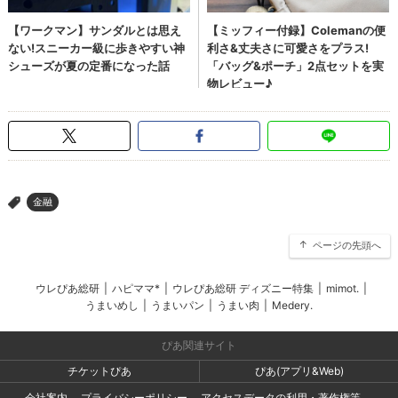
金融
>
ページの先頭へ
ウレぴあ総研
|
ハピママ*
|
ウレぴあ総研 ディズニー特集
|
mimot.
|
うまいめし
|
うまいパン
|
うまい肉
|
Medery.
ぴあ関連サイト
チケットぴあ
ぴあ(アプリ&Web)
会社案内
プライバシーポリシー
アクセスデータの利用・著作権等