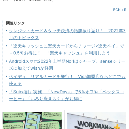
BCN＋R
関連リンク
クレジットカード＆タッチ決済の話題振り返り！ 2022年7
月のトピックス
「楽天キャッシュに楽天カードからチャージ×楽天ペイ」で
＋0.5％お得に！ 「楽天キャッシュ」を利用しよう
Androidスマホ2022年上半期No.1はシャープ、senseシリー
ズに加えてwishが好調
ペイディ、リアルカードを発行！ Visa加盟店ならどこでも
使える
「Suica割」実施 「NewDays」で5％オフや「ベックスコ
ーヒー」「いろり庵きらく」がお得に