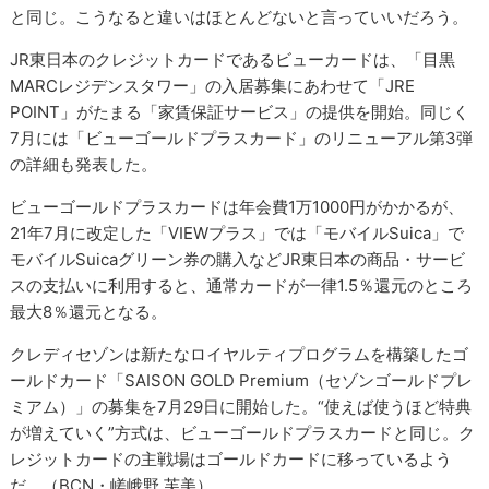
と同じ。こうなると違いはほとんどないと言っていいだろう。
JR東日本のクレジットカードであるビューカードは、「目黒
MARCレジデンスタワー」の入居募集にあわせて「JRE
POINT」がたまる「家賃保証サービス」の提供を開始。同じく
7月には「ビューゴールドプラスカード」のリニューアル第3弾
の詳細も発表した。
ビューゴールドプラスカードは年会費1万1000円がかかるが、
21年7月に改定した「VIEWプラス」では「モバイルSuica」で
モバイルSuicaグリーン券の購入などJR東日本の商品・サービ
スの支払いに利用すると、通常カードが一律1.5％還元のところ
最大8％還元となる。
クレディセゾンは新たなロイヤルティプログラムを構築したゴ
ールドカード「SAISON GOLD Premium（セゾンゴールドプレ
ミアム）」の募集を7月29日に開始した。“使えば使うほど特典
が増えていく”方式は、ビューゴールドプラスカードと同じ。ク
レジットカードの主戦場はゴールドカードに移っているよう
だ。（BCN・嵯峨野 芙美）