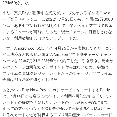
23時59分まで。
また、楽天Edyが提供する楽天グループのオンライン電子マネ
ー「楽天キャッシュ」は2022年7月25日から、全国に2万6000
台以上あるセブン銀行ATMを介して「楽天ペイ」アプリで現金
によるチャージが可能になった。現金チャージに目新しさはな
いが、利用者増加に向けたアップデートだ。
一方、Amazon.co.jpは、17年4月25日から実施してきた、コン
ビニ決済など現金払い限定のAmazonギフト券チャージキャン
ペーンを22年7月21日23時59分で終了した。引き続き、現金か
らのチャージは可能だが、ポイント付与はないため、今後は、
プライム会員はクレジットカードからのチャージ、非プライム
会員は都度決済のほうがお得だ。
あと払い（Buy Now Pay Later）サービスをリードするPaidy
は、7月14日から店頭でのペイディ利用を可能にする「リアル
カード」の提供を開始した。カードの申し込みから管理まで、
すべてのアクションが100％デジタルで完結する仕組みは、三
井住友カードなどが発行するアプリ連動型ナンバーレスカード