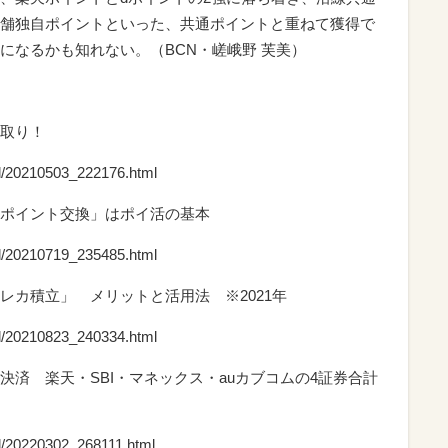
舗独自ポイントといった、共通ポイントと重ねて獲得で
になるかも知れない。（BCN・嵯峨野 芙美）
取り！
il/20210503_222176.html
ポイント交換」はポイ活の基本
il/20210719_235485.html
レカ積立」 メリットと活用法 ※2021年
il/20210823_240334.html
済 楽天・SBI・マネックス・auカブコムの4証券合計
il/20220302_268111.html