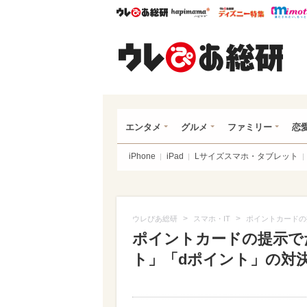
ウレぴあ総研
ハピママ*
ウレぴあ
ウレ
エンタメ
グルメ
ファミリー
恋
iPhone
iPad
Lサイズスマホ・タブレット
>
>
ウレぴあ総研
スマホ・IT
ポイントカードの
ポイントカードの提示で
ト」「dポイント」の対