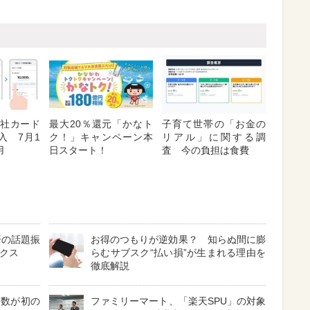
「他社カード
最大20％還元「かなト
子育て世帯の「お金の
入 7月1
ク！」キャンペーン本
リアル」に関する調
用
日スタート！
査 今の負担は食費
済の話題振
お得のつもりが逆効果？ 知らぬ間に膨
ックス
らむサブスク“払い損”が生まれる理由を
徹底解説
費数が初の
ファミリーマート、「楽天SPU」の対象