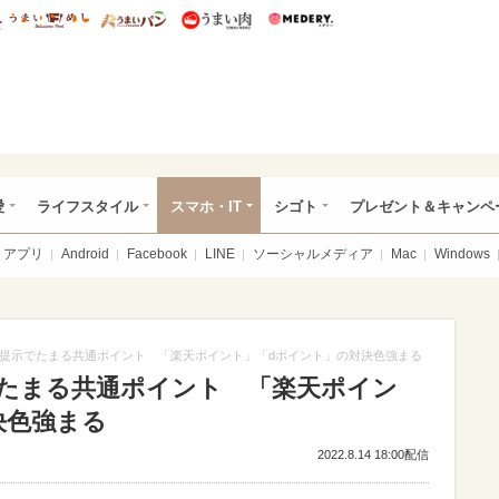
総研 ディズニー特集
mimot.
うまいめし
うまいパン
うまい肉
Medery.
ぴあ総研（うれぴあ）
愛
ライフスタイル
スマホ・IT
シゴト
プレゼント＆キャンペ
アプリ
Android
Facebook
LINE
ソーシャルメディア
Mac
Windows
提示でたまる共通ポイント 「楽天ポイント」「dポイント」の対決色強まる
たまる共通ポイント 「楽天ポイン
決色強まる
2022.8.14 18:00配信