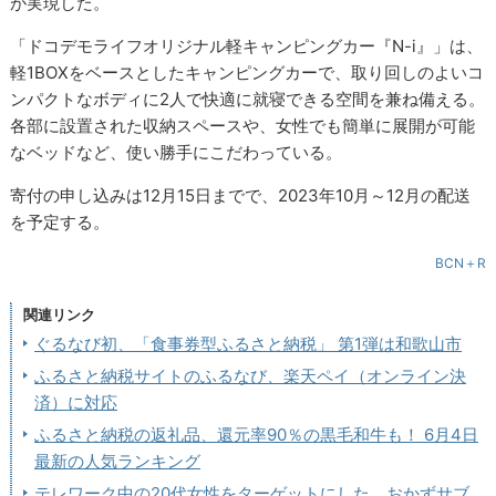
が実現した。
「ドコデモライフオリジナル軽キャンピングカー『N-i』」は、
軽1BOXをベースとしたキャンピングカーで、取り回しのよいコ
ンパクトなボディに2人で快適に就寝できる空間を兼ね備える。
各部に設置された収納スペースや、女性でも簡単に展開が可能
なベッドなど、使い勝手にこだわっている。
寄付の申し込みは12月15日までで、2023年10月～12月の配送
を予定する。
BCN＋R
関連リンク
ぐるなび初、「食事券型ふるさと納税」 第1弾は和歌山市
ふるさと納税サイトのふるなび、楽天ペイ（オンライン決
済）に対応
ふるさと納税の返礼品、還元率90％の黒毛和牛も！ 6月4日
最新の人気ランキング
テレワーク中の20代女性をターゲットにした、おかずサブ