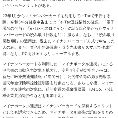
いといったメリットがある。
23年1月からマイナンバーカードを利用してe-Taxで申告する
際、令和3年分確定申告までは「e-Tax登録情報の確認」「電子
署名の付与」「e-Taxへのログイン」の計3回必要だったマイナ
ンバーカードの読み取り回数を1回に減らす。なお、「読み取り
回数1回」の適用は、過去にマイナンバーカード方式で申告した
人のみ。また、青色申告決算書・収支内訳書がスマホで作成可
能になり、PC向け画面もリニューアルする。
マイナンバーカードを利用した「マイナポータル連携」による
申告書の自動入力対象も拡大し、令和4年分確定申告からは、
新たに医療費通知情報（1年間分）、公的年金等の源泉徴収票、
国民年金保険料控除証明書も対象となる。さらに今後、マイナ
ポータル連携の対象に、給与所得の源泉徴収票、iDeCo、小規
模企業共済等掛金などを追加予定。
マイナポータル連携はマイナンバーカードを保有するメリット
としても訴求できるため、マイナポータル連携の詳細をまとめ