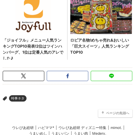
時事ネタ
>
ページの先頭へ
ウレぴあ総研
|
ハピママ*
|
ウレぴあ総研 ディズニー特集
|
mimot.
|
うまいめし
|
うまいパン
|
うまい肉
|
Medery.