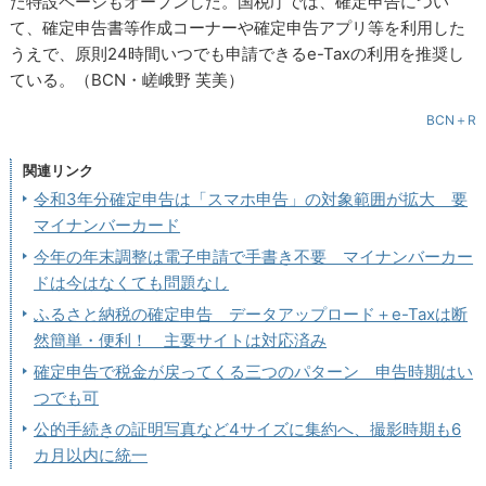
た特設ページもオープンした。国税庁では、確定申告につい
て、確定申告書等作成コーナーや確定申告アプリ等を利用した
うえで、原則24時間いつでも申請できるe-Taxの利用を推奨し
ている。（BCN・嵯峨野 芙美）
BCN＋R
関連リンク
令和3年分確定申告は「スマホ申告」の対象範囲が拡大 要
マイナンバーカード
今年の年末調整は電子申請で手書き不要 マイナンバーカー
ドは今はなくても問題なし
ふるさと納税の確定申告 データアップロード＋e-Taxは断
然簡単・便利！ 主要サイトは対応済み
確定申告で税金が戻ってくる三つのパターン 申告時期はい
つでも可
公的手続きの証明写真など4サイズに集約へ、撮影時期も6
カ月以内に統一