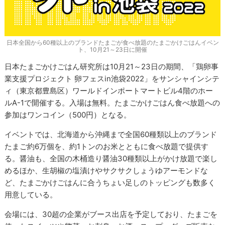
日本全国から60種以上のブランドたまごが食べ放題のたまごかけごはんイベン
ト、10月21～23日に開催
日本たまごかけごはん研究所は10月21～23日の期間、「鶏卵事
業支援プロジェクト 卵フェスin池袋2022」をサンシャインシテ
ィ（東京都豊島区）ワールドインポートマートビル4階のホー
ルA-1で開催する。入場は無料。たまごかけごはん食べ放題への
参加はワンコイン（500円）となる。
イベントでは、北海道から沖縄まで全国60種類以上のブランド
たまご約6万個を、約1トンのお米とともに食べ放題で提供す
る。醤油も、全国の木桶造り醤油30種類以上がかけ放題で楽し
めるほか、生胡椒の塩漬けやサクサクしょうゆアーモンドな
ど、たまごかけごはんに合うちょい足しのトッピングも数多く
用意している。
会場には、30超の企業がブース出店を予定しており、たまごを