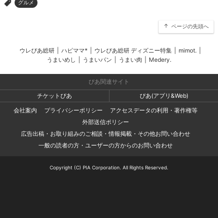
グルメ
>
ページの先頭へ
ウレぴあ総研
|
ハピママ*
|
ウレぴあ総研 ディズニー特集
|
mimot.
|
うまいめし
|
うまいパン
|
うまい肉
|
Medery.
ぴあ関連サイト
チケットぴあ
ぴあ(アプリ&Web)
会社案内
プライバシーポリシー
アクセスデータの利用・著作権等
外部送信ポリシー
広告出稿・お取り組みのご相談・情報掲載・その他お問い合わせ
一般の読者の方・ユーザーの方からのお問い合わせ
Copyright (C) PIA Corporation. All Rights Reserved.