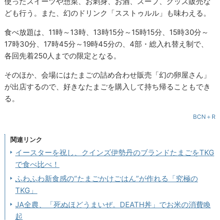
使ったスイーツや惣菜、お刺身、お酒、スープ、グッズ販売な
ども行う。また、幻のドリンク「スストゥルル」も味わえる。
食べ放題は、11時～13時、13時15分～15時15分、15時30分～
17時30分、17時45分～19時45分の、4部・総入れ替え制で、
各回先着250人までの限定となる。
そのほか、会場にはたまごの詰め合わせ販売「幻の卵屋さん」
が出店するので、好きなたまごを購入して持ち帰ることもでき
る。
BCN＋R
関連リンク
イースターを祝し、クインズ伊勢丹のブランドたまごをTKG
で食べ比べ！
ふわふわ新食感の“たまごかけごはん”が作れる「究極の
TKG」
JA全農、「死ぬほどうまいぜ。DEATH丼」でお米の消費喚
起