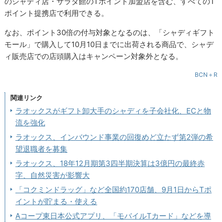
のシャディ店・サラダ館のTポイント加盟店を含む、すべてのT
ポイント提携店で利用できる。
なお、ポイント30倍の付与対象となるのは、「シャディギフト
モール」で購入して10月10日までに出荷される商品で、シャデ
ィ販売店での店頭購入はキャンペーン対象外となる。
BCN＋R
関連リンク
ラオックスがギフト卸大手のシャディを子会社化、ECと物
流を強化
ラオックス、インバウンド事業の回復めど立たず第2弾の希
望退職者を募集
ラオックス、18年12月期第3四半期決算は3億円の最終赤
字、自然災害が影響大
「コクミンドラッグ」など全国約170店舗、9月1日からTポ
イントが貯まる・使える
Aコープ東日本公式アプリ、「モバイルTカード」などを導