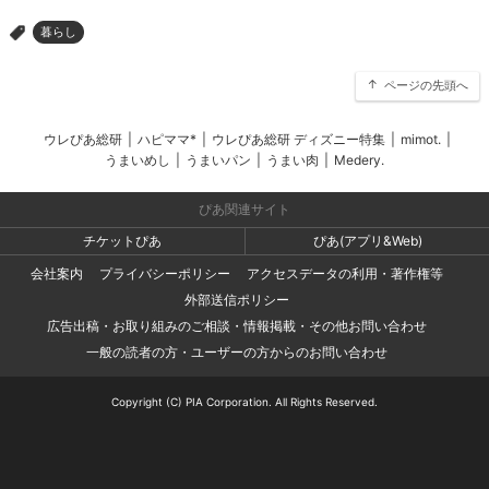
暮らし
>
ページの先頭へ
ウレぴあ総研
|
ハピママ*
|
ウレぴあ総研 ディズニー特集
|
mimot.
|
うまいめし
|
うまいパン
|
うまい肉
|
Medery.
ぴあ関連サイト
チケットぴあ
ぴあ(アプリ&Web)
会社案内
プライバシーポリシー
アクセスデータの利用・著作権等
外部送信ポリシー
広告出稿・お取り組みのご相談・情報掲載・その他お問い合わせ
一般の読者の方・ユーザーの方からのお問い合わせ
Copyright (C) PIA Corporation. All Rights Reserved.