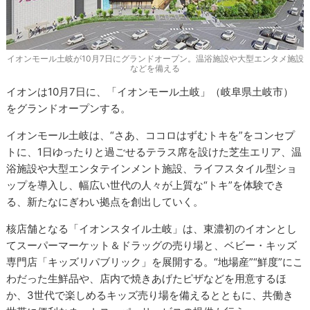
イオンモール土岐が10月7日にグランドオープン。温浴施設や大型エンタメ施設
などを備える
イオンは10月7日に、「イオンモール土岐」（岐阜県土岐市）
をグランドオープンする。
イオンモール土岐は、“さあ、ココロはずむトキを”をコンセプ
トに、1日ゆったりと過ごせるテラス席を設けた芝生エリア、温
浴施設や大型エンタテインメント施設、ライフスタイル型ショ
ップを導入し、幅広い世代の人々が上質な“トキ”を体験でき
る、新たなにぎわい拠点を創出していく。
核店舗となる「イオンスタイル土岐」は、東濃初のイオンとし
てスーパーマーケット＆ドラッグの売り場と、ベビー・キッズ
専門店「キッズリパブリック」を展開する。“地場産”“鮮度”にこ
わだった生鮮品や、店内で焼きあげたピザなどを用意するほ
か、3世代で楽しめるキッズ売り場を備えるとともに、共働き