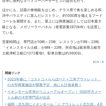
世帯に便利なネットスーパーサービスの提供も行う。
ほかにも、話題の食物販をはじめ、テラス席で食を楽しめる和
洋中バラエティに富んだレストラン、約1000席を備えるフード
コートを展開する。また、屋上には商業施設としては日本最大
級となる、メガソーラーパネル（発電容量2870kW）を設置し
ている。
営業時間は、専門店が10時～21時、レストランが11時～22時、
「イオンスタイル土岐」が8時～22時。所在地は岐阜県土岐市
土岐津町土岐口1372番地1、駐車台数は約3600台。
BCN＋R
関連リンク
2023年春に「コストコ＋ららぽーと＋三井アウトレット」
の大型商業施設が開業予定 他にも計画多数！
イオンモール常滑がリニューアルオープン！ 1000平方メー
トル超の大型専門店が出店
福岡・北九州にイオンモール「ジ アウトレット北九州」4月