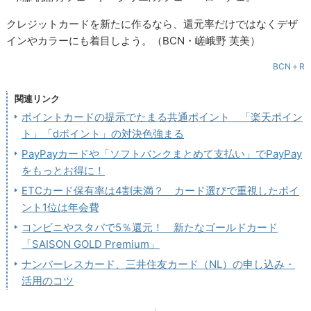
クレジットカードを新たに作るなら、還元率だけではなくデザ
インやカラーにも着目しよう。（BCN・嵯峨野 芙美）
BCN＋R
関連リンク
ポイントカードの提示でたまる共通ポイント 「楽天ポイン
ト」「dポイント」の対決色強まる
PayPayカードや「ソフトバンクまとめて支払い」でPayPay
をもっとお得に！
ETCカード保有率は4割未満？ カード選びで重視したポイ
ント1位は年会費
コンビニやスタバで5％還元！ 新たなゴールドカード
「SAISON GOLD Premium」
ナンバーレスカード、三井住友カード（NL）の申し込み・
活用のコツ