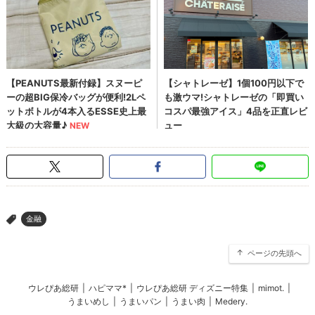
金融
>
ページの先頭へ
ウレぴあ総研
|
ハピママ*
|
ウレぴあ総研 ディズニー特集
|
mimot.
|
うまいめし
|
うまいパン
|
うまい肉
|
Medery.