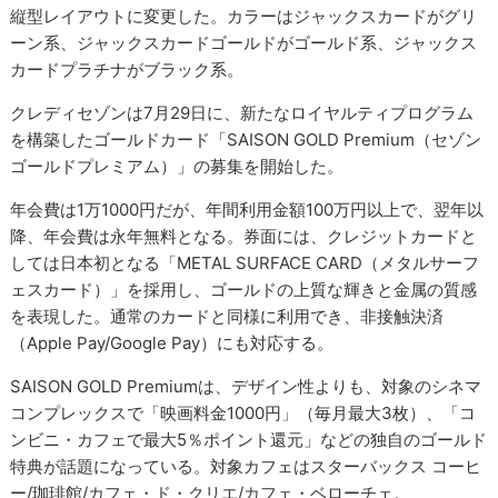
縦型レイアウトに変更した。カラーはジャックスカードがグリ
ーン系、ジャックスカードゴールドがゴールド系、ジャックス
カードプラチナがブラック系。
クレディセゾンは7月29日に、新たなロイヤルティプログラム
を構築したゴールドカード「SAISON GOLD Premium（セゾン
ゴールドプレミアム）」の募集を開始した。
年会費は1万1000円だが、年間利用金額100万円以上で、翌年以
降、年会費は永年無料となる。券面には、クレジットカードと
しては日本初となる「METAL SURFACE CARD（メタルサーフ
ェスカード）」を採用し、ゴールドの上質な輝きと金属の質感
を表現した。通常のカードと同様に利用でき、非接触決済
（Apple Pay/Google Pay）にも対応する。
SAISON GOLD Premiumは、デザイン性よりも、対象のシネマ
コンプレックスで「映画料金1000円」（毎月最大3枚）、「コ
ンビニ・カフェで最大5％ポイント還元」などの独自のゴールド
特典が話題になっている。対象カフェはスターバックス コーヒ
ー/珈琲館/カフェ・ド・クリエ/カフェ・ベローチェ。