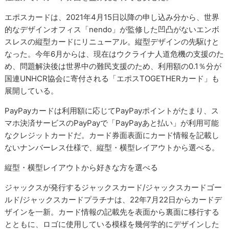
エポスカードは、2021年4月15日以降の申し込み分から、世界
的なデザインオフィス「nendo」が監修した凹凸がないエンボ
スレスの縦型カードにリニューアル。縦型デザインの先駆けと
なった。今年6月からは、現在はウクライナ人道危機の支援のた
め、問題解決後は世界中の難民支援のため、利用額の0.1％分が
国連UNHCR協会に寄付される「エポスTOGETHERカード」も
展開している。
PayPayカードは利用額に応じてPayPayポイントがたまり、ス
マホ決済サービスのPayPayで「PayPayあと払い」が利用可能
なクレジットカードだ。カード券面表面にカード情報を記載し
ないナンバーレス仕様で、縦型・横型レイアウトから選べる。
縦型・横型レイアウトから好きな方を選べる
ジャックスが発行するジャックスカード/ジャックスカードゴー
ルド/ジャックスカードプラチナは、22年7月22日からカードデ
ザインを一新。カード情報の記載先を表面から裏面に移行する
とともに、ロゴに使用している模様を幾何学的にデザインした