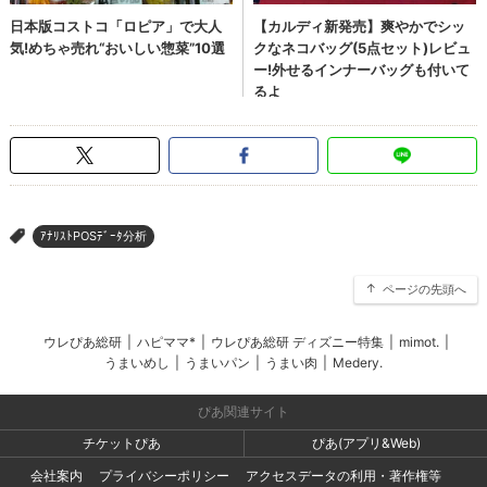
ｱﾅﾘｽﾄPOSﾃﾞｰﾀ分析
>
ページの先頭へ
ウレぴあ総研
|
ハピママ*
|
ウレぴあ総研 ディズニー特集
|
mimot.
|
うまいめし
|
うまいパン
|
うまい肉
|
Medery.
ぴあ関連サイト
チケットぴあ
ぴあ(アプリ&Web)
会社案内
プライバシーポリシー
アクセスデータの利用・著作権等