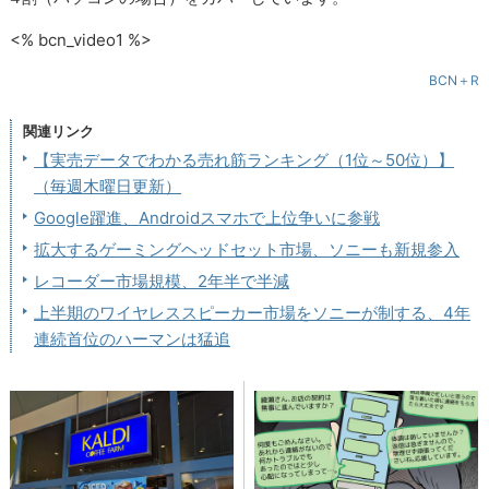
<% bcn_video1 %>
BCN＋R
関連リンク
【実売データでわかる売れ筋ランキング（1位～50位）】
（毎週木曜日更新）
Google躍進、Androidスマホで上位争いに参戦
拡大するゲーミングヘッドセット市場、ソニーも新規参入
レコーダー市場規模、2年半で半減
上半期のワイヤレススピーカー市場をソニーが制する、4年
連続首位のハーマンは猛追