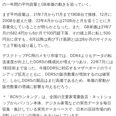
の一年間の平均容量とGB単価の動きを追っていく。
まず平均容量は、21年7月から11月まで19GB台で推移。12月に
20GBを超えた後、22年4月からは21GB台と月を追うごとに大
容量化していることが明らかとなった。また、GB単価は21年7
月の582.4円から6か月で100円超下落、その後上昇に転じ500
円台に戻すも、6月以降は再び下げ基調とほぼ6か月のサイクル
で上下動を繰り返していた。
デスクトップPC用のメモリ市場では、DDR4よりもデータの転
送速度が向上したDDR5の構成比が増えつつあり、22年7月には
1割目前まで迫った。今後DDR5に対応するマザーボードのライ
ンアップ拡充とともに、DDR5の販売数量が増加するのは確実
だ。しかしDDR5の製品はまだ高価であるため、単価の変動が
販売数量の増減に影響を与えるだろう。
＊「BCNランキング」は、全国の主要家電量販店・ネットショ
ップからパソコン本体、デジタル家電などの実売データを毎日
収集・集計している実売データベースで、日本の店頭市場の約
4割（パソコンの場合）をカバーしています。