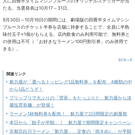
人に四畳半タイムマシンブルースのオリジナルステッカーが当
たる。当選発表は10月17～31日。
9月30日～10月16日の期間には、劇場版の四畳半タイムマシン
ブルースのチケット半券を店舗に持参することで、全員に半熟
味付玉子×1個がもらえる。店内飲食のみ利用可能で、無料券と
の併用は不可（「お好きなラーメン100円割引券」のみ併用で
きる）。
BCN＋R
関連リンク
魁力屋が「選べるトッピング1品無料券」を配布 4種類の中
から1品どうぞ！
プリップリで大ぶりの「雲吞」をたっぷりと、魁力屋から淡
麗塩雲吞麺」が登場！
ラーメン1杯無料券を配布！ 魁力屋で2日間限定の創業祭
本日から「餃子が半額」！ 魁力屋で期間限定キャンペーン
京都北白川ラーメン「魁力屋」、定食の「焼きめし」が半額