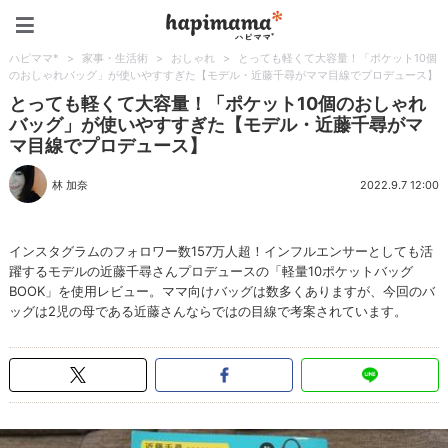
ハピママ*
ハピママ*
>
家事・生活術
>
おしゃれ
>
とっても軽くて大容量！「ポケット10個
のおしゃれバッグ」が使いやすすぎた【モデル・近藤千尋がママ目線でプロデュース】
とっても軽くて大容量！「ポケット10個のおしゃれ
バッグ」が使いやすすぎた【モデル・近藤千尋がマ
マ目線でプロデュース】
林 加奈
2022.9.7 12:00
インスタグラムのフォロワー数157万人超！インフルエンサーとしても活
躍するモデルの近藤千尋さんプロデュースの「軽量10ポケットバッグ
BOOK」を使用レビュー。ママ向けバッグは数多くありますが、今回のバ
ッグは2児の母である近藤さんならではの目線で考案されています。