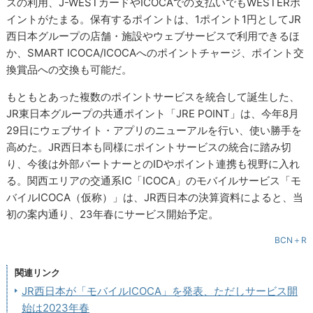
スの利用、J-WESTカードやICOCAでの支払いでもWESTERポ
イントがたまる。保有するポイントは、1ポイント1円としてJR
西日本グループの店舗・施設やウェブサービスで利用できるほ
か、SMART ICOCA/ICOCAへのポイントチャージ、ポイント交
換賞品への交換も可能だ。
もともとあった複数のポイントサービスを統合して誕生した、
JR東日本グループの共通ポイント「JRE POINT」は、今年8月
29日にウェブサイト・アプリのニューアルを行い、使い勝手を
高めた。JR西日本も同様にポイントサービスの統合に踏み切
り、今後は外部パートナーとのIDやポイント連携も視野に入れ
る。関西エリアの交通系IC「ICOCA」のモバイルサービス「モ
バイルICOCA（仮称）」は、JR西日本の決算資料によると、当
初の案内通り、23年春にサービス開始予定。
BCN＋R
関連リンク
JR西日本が「モバイルICOCA」を発表、ただしサービス開
始は2023年春