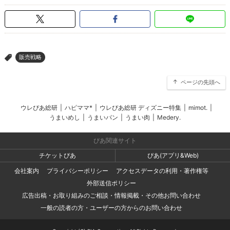
販売戦略
>
ページの先頭へ
ウレぴあ総研
|
ハピママ*
|
ウレぴあ総研 ディズニー特集
|
mimot.
|
うまいめし
|
うまいパン
|
うまい肉
|
Medery.
ぴあ関連サイト
チケットぴあ
ぴあ(アプリ&Web)
会社案内
プライバシーポリシー
アクセスデータの利用・著作権等
外部送信ポリシー
広告出稿・お取り組みのご相談・情報掲載・その他お問い合わせ
一般の読者の方・ユーザーの方からのお問い合わせ