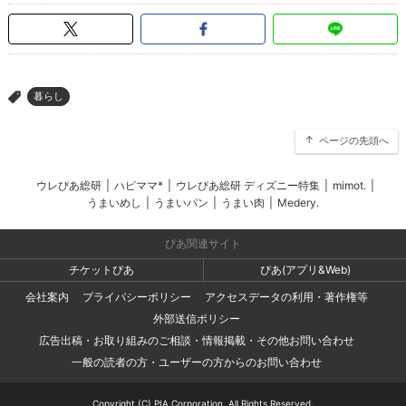
暮らし
>
ページの先頭へ
ウレぴあ総研
|
ハピママ*
|
ウレぴあ総研 ディズニー特集
|
mimot.
|
うまいめし
|
うまいパン
|
うまい肉
|
Medery.
ぴあ関連サイト
チケットぴあ
ぴあ(アプリ&Web)
会社案内
プライバシーポリシー
アクセスデータの利用・著作権等
外部送信ポリシー
広告出稿・お取り組みのご相談・情報掲載・その他お問い合わせ
一般の読者の方・ユーザーの方からのお問い合わせ
Copyright (C) PIA Corporation. All Rights Reserved.