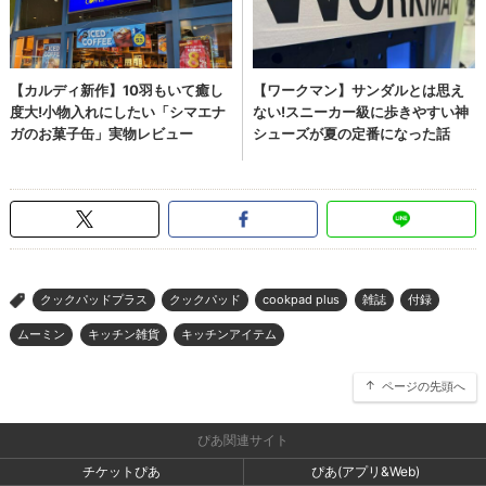
クックパッドプラス
クックパッド
cookpad plus
雑誌
付録
>
ムーミン
キッチン雑貨
キッチンアイテム
ページの先頭へ
ぴあ関連サイト
チケットぴあ
ぴあ(アプリ&Web)