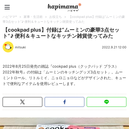
ハピママ*
ハピママ*
>
家事・生活術
>
お役立ち
>
【cookpad plus】付録は“ムーミンの豪
華3点セット”♪ 便利＆キュートなキッチン雑貨使ってみた
【cookpad plus】付録は“ムーミンの豪華3点セッ
ト”♪ 便利＆キュートなキッチン雑貨使ってみた
mitsuki
2022.9.21 12:00
2022年8月25日発売の雑誌『cookpad plus（クックパッド プラス）
2022年秋号』の付録は「ムーミンのキッチングッズ3点セット」。ムー
ミントロール、リトルミイ、ニョロニョロなどがデザインされた、キュー
トで便利なアイテムを使用レビューします。