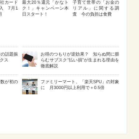
「他社カード
最大20％還元「かなト
子育て世帯の「お金の
入 7月1
ク！」キャンペーン本
リアル」に関する調
用
日スタート！
査 今の負担は食費
済の話題振
お得のつもりが逆効果？ 知らぬ間に膨
ックス
らむサブスク“払い損”が生まれる理由を
徹底解説
費数が初の
ファミリーマート、「楽天SPU」の対象
に 月3000円以上利用で＋0.5倍