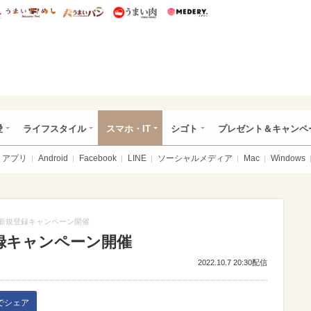
総研 ディズニー特集
mimot.
うまいめし
うまいパン
うまい肉
Medery.
ぴあ総研（うれぴあ）
愛
ライフスタイル
スマホ・IT
シゴト
プレゼント＆キャンペ
アプリ
Android
Facebook
LINE
ソーシャルメディア
Mac
Windows
新、新規登録キャンペーン開催
登録キャンペーン開催
2022.10.7 20:30配信
kでシェア