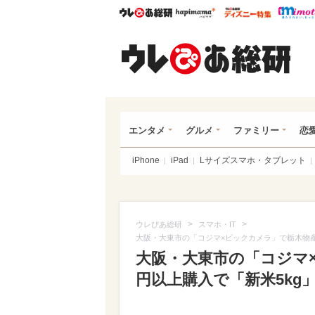
ウレぴあ総研
ハピママ*
ウレぴあ
ウレ
エンタメ
グルメ
ファミリー
恋
iPhone
iPad
Lサイズスマホ・タブレット
>
>
ウレぴあ総研
スマホ・IT
大阪・大東市の「コジマ×ビックカメラ」で栃木物産
大阪・大東市の「コジマ×
円以上購入で「新米5kg