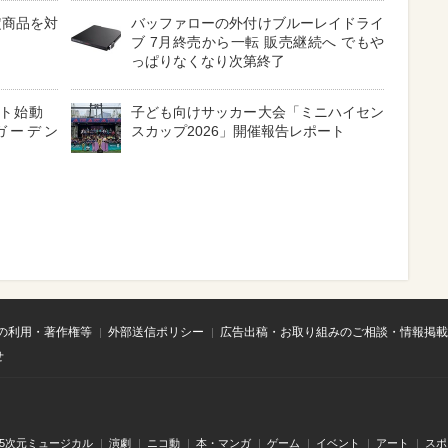
定商品を対
バッファローの外付けブルーレイドライ
ブ 7月終売から一転 販売継続へ でもや
っぱりなくなり次第終了
クト始動
子ども向けサッカー大会「ミニハイセン
ガーデン
スカップ2026」開催報告レポート
の利用・著作権等
外部送信ポリシー
広告出稿・お取り組みのご相談・情報掲載
せ
.5次元ミュージカル
演劇
ニコ動
本・マンガ
ゲーム
イベント
アート
スポ