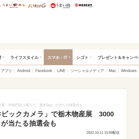
総研 ディズニー特集
mimot.
うまいめし
うまいパン
うまい肉
Medery.
ぴあ総研（うれぴあ）
愛
ライフスタイル
スマホ・IT
シゴト
プレゼント＆キャンペ
アプリ
Android
Facebook
LINE
ソーシャルメディア
Mac
Windows
展 3000円以上購入で「新米5kg」が当たる抽選会も
ビックカメラ」で栃木物産展 3000
」が当たる抽選会も
2022.10.11 15:00配信