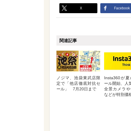
X
Facebook
関連記事
ノジマ、池袋東武店限
Insta360
定で「他店徹底対抗セ
ール開始、人気
ール」 7月20日まで
全景カメラや
などが特別価