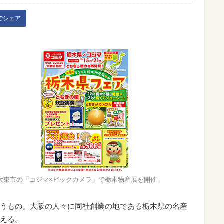
kでシェア
大東市の「コジマ×ビックカメラ」で栃木物産展を開催
うもの。大阪の人々に同社創業の地である栃木県の名産
える。