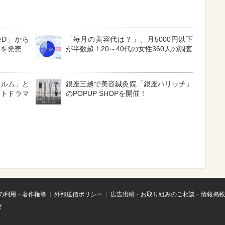
eD」から
「毎月の美容代は？」、月5000円以下
」を発売
が半数超！20～40代の女性360人の調査
ィルム」と
銀座三越で美容鍼灸院「銀座ハリッチ」
ートドラマ
のPOPUP SHOPを開催！
の利用・著作権等
外部送信ポリシー
広告出稿・お取り組みのご相談・情報掲載
せ