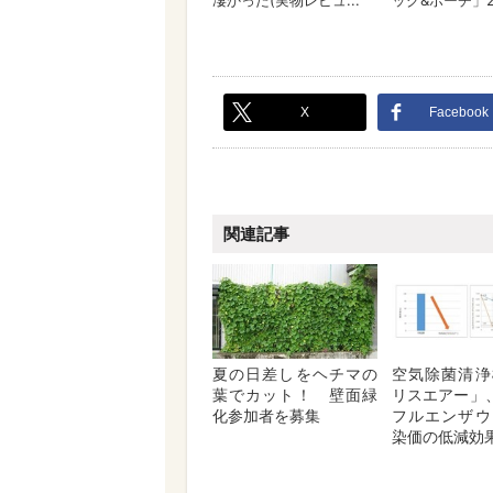
X
Facebook
関連記事
夏の日差しをヘチマの
空気除菌清浄
葉でカット！ 壁面緑
リスエアー」
化参加者を募集
フルエンザウ
染価の低減効