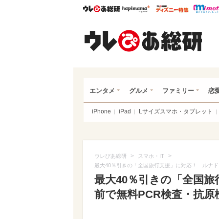
ウレぴあ総研
ハピママ*
ウレぴあ
ウレ
エンタメ
グルメ
ファミリー
恋
iPhone
iPad
Lサイズスマホ・タブレット
>
>
ウレぴあ総研
スマホ・IT
最大40％引きの「全国旅行支援」に対応！ ルナド
最大40％引きの「全国
前で無料PCR検査・抗原