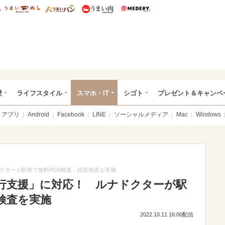
総研 ディズニー特集
mimot.
うまいめし
うまいパン
うまい肉
Medery.
ぴあ総研（うれぴあ）
愛
ライフスタイル
スマホ・IT
シゴト
プレゼント＆キャンペ
アプリ
Android
Facebook
LINE
ソーシャルメディア
Mac
Windows
クターが駅前で無料PCR検査・抗原検査を実施
旅行支援」に対応！ ルナドクターが駅
検査を実施
2022.10.11 16:00配信