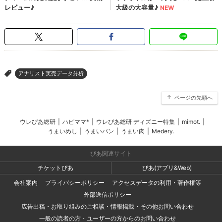
アナリスト実売データ分析
>
ページの先頭へ
ウレぴあ総研
|
ハピママ*
|
ウレぴあ総研 ディズニー特集
|
mimot.
|
うまいめし
|
うまいパン
|
うまい肉
|
Medery.
ぴあ関連サイト
チケットぴあ
ぴあ(アプリ&Web)
会社案内
プライバシーポリシー
アクセスデータの利用・著作権等
外部送信ポリシー
広告出稿・お取り組みのご相談・情報掲載・その他お問い合わせ
一般の読者の方・ユーザーの方からのお問い合わせ