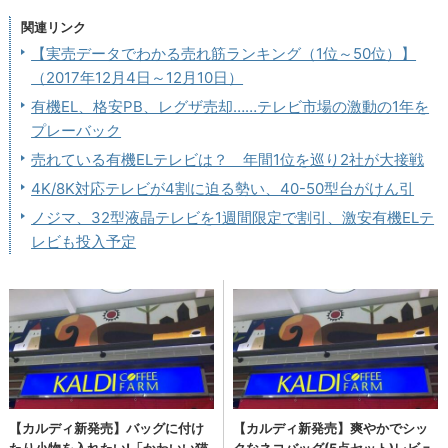
関連リンク
【実売データでわかる売れ筋ランキング（1位～50位）】
（2017年12月4日～12月10日）
有機EL、格安PB、レグザ売却……テレビ市場の激動の1年を
プレーバック
売れている有機ELテレビは？ 年間1位を巡り2社が大接戦
4K/8K対応テレビが4割に迫る勢い、40-50型台がけん引
ノジマ、32型液晶テレビを1週間限定で割引、激安有機ELテ
レビも投入予定