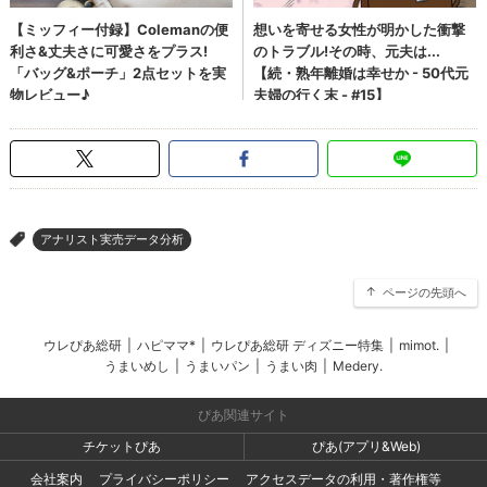
アナリスト実売データ分析
>
ページの先頭へ
ウレぴあ総研
|
ハピママ*
|
ウレぴあ総研 ディズニー特集
|
mimot.
|
うまいめし
|
うまいパン
|
うまい肉
|
Medery.
ぴあ関連サイト
チケットぴあ
ぴあ(アプリ&Web)
会社案内
プライバシーポリシー
アクセスデータの利用・著作権等