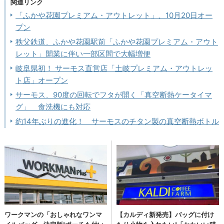
関連リンク
「ふかや花園プレミアム・アウトレット」、10月20日オー
プン
秩父鉄道、ふかや花園駅前「ふかや花園プレミアム・アウト
レット」開業に伴い一部区間で大幅増便
岐阜県初！ サーモス直営店「土岐プレミアム・アウトレッ
ト店」オープン
サーモス、90度の回転でフタが開く「真空断熱ケータイマ
グ」 食洗機にも対応
約14年ぶりの進化！ サーモスのチタン製の真空断熱ボトル