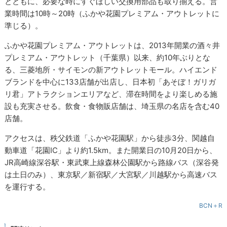
とともに、必要な時にすぐほしい交換用部品も取り揃える。営
業時間は10時～20時（ふかや花園プレミアム・アウトレットに
準じる）。
ふかや花園プレミアム・アウトレットは、2013年開業の酒々井
プレミアム・アウトレット（千葉県）以来、約10年ぶりとな
る、三菱地所・サイモンの新アウトレットモール。ハイエンド
ブランドを中心に133店舗が出店し、日本初「あそぼ！ガリガ
リ君」アトラクションエリアなど、滞在時間をより楽しめる施
設も充実させる。飲食・食物販店舗は、埼玉県の名店を含む40
店舗。
アクセスは、秩父鉄道「ふかや花園駅」から徒歩3分、関越自
動車道「花園IC」より約1.5km。また開業日の10月20日から、
JR高崎線深谷駅・東武東上線森林公園駅から路線バス（深谷発
は土日のみ）、東京駅／新宿駅／大宮駅／川越駅から高速バス
を運行する。
BCN＋R