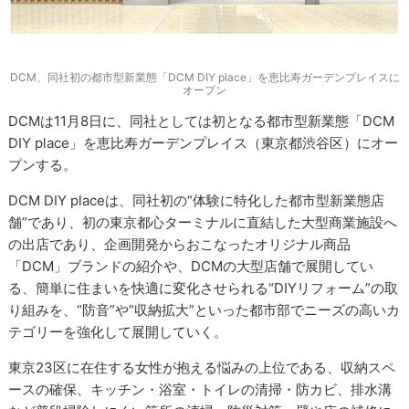
DCM、同社初の都市型新業態「DCM DIY place」を恵比寿ガーデンプレイスに
オープン
DCMは11月8日に、同社としては初となる都市型新業態「DCM
DIY place」を恵比寿ガーデンプレイス（東京都渋谷区）にオー
プンする。
DCM DIY placeは、同社初の“体験に特化した都市型新業態店
舗”であり、初の東京都心ターミナルに直結した大型商業施設へ
の出店であり、企画開発からおこなったオリジナル商品
「DCM」ブランドの紹介や、DCMの大型店舗で展開してい
る、簡単に住まいを快適に変化させられる“DIYリフォーム”の取
り組みを、“防音”や“収納拡大”といった都市部でニーズの高いカ
テゴリーを強化して展開していく。
東京23区に在住する女性が抱える悩みの上位である、収納スペ
ースの確保、キッチン・浴室・トイレの清掃・防カビ、排水溝