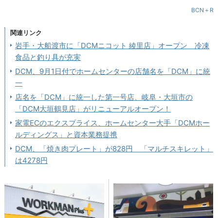
BCN＋R
関連リンク
岩手・大船渡市に「DCMニコット 綾里店」オープン 冷凍
食品と釣り具が充実
DCM、9月1日付でホームセンターの店舗名を「DCM」に統
一
店名を「DCM」に統一した第一号店、岐阜・大垣市の
「DCM大垣鶴見店」がリニューアルオープン！
家電ECのエクスプライス、ホームセンター大手「DCMホー
ルディングス」と資本業務提携
DCM、「焼き肉プレート」が828円 「マルチスキレット」
は4278円