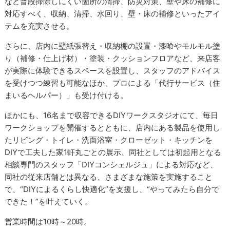
など普段掃除しにくい箇所の清掃、防災対策、壁や床の補修に
対応すべく、収納、清掃、水回り、壁・床の補修といったアイ
テムを充実させる。
さらに、店内に壁紙張替え・収納棚の設置・漆喰やモルモル塗
り（補修・仕上げ材）・塗装・クッションフロアなど、来店客
が実際に体験できるスペースを設置し、スタッフのアドバイス
を受けつつ練習も可能なほか、プロによる「代行サービス（住
まいるヘルパー）」も受け付ける。
ほかにも、16名まで収容できるDIYワークスタジオにて、毎日
ワークショップを開催するとともに、店内にある製品を使用し
たリビング・トイレ・洗面浴室・クローゼット・キッチンを
DIYで工夫した家1軒丸ごとの展示、同社としては初起用となる
相談専門のスタッフ「DIYコンシェルジュ」による対応など、
同社の従来店舗とは異なる、さまざまな施策を実施すること
で、“DIYによるくらし快適化”を支援し、“やってみたら自分で
できた！”を叶えていく。
営業時間は10時～20時。