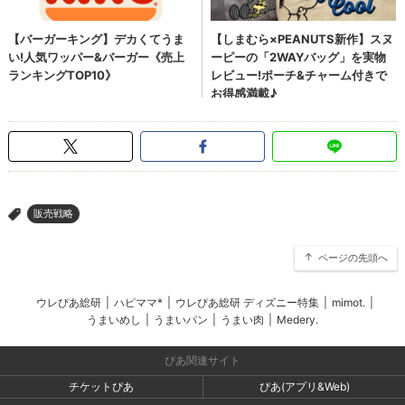
販売戦略
>
ページの先頭へ
ウレぴあ総研
|
ハピママ*
|
ウレぴあ総研 ディズニー特集
|
mimot.
|
うまいめし
|
うまいパン
|
うまい肉
|
Medery.
ぴあ関連サイト
チケットぴあ
ぴあ(アプリ&Web)