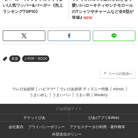
音楽
J-POP・ROCK
>
ページの先頭へ
ウレぴあ総研
|
ハピママ*
|
ウレぴあ総研 ディズニー特集
|
mimot.
|
うまいめし
|
うまいパン
|
うまい肉
|
Medery.
ぴあ関連サイト
チケットぴあ
ぴあ(アプリ&Web)
会社案内
プライバシーポリシー
アクセスデータの利用・著作権等
外部送信ポリシー