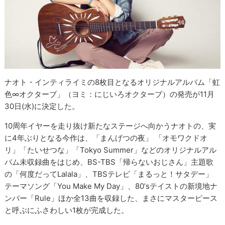
ナオト・インティライミの8枚目となるオリジナルアルバム「虹
色∞オクターブ」（ヨミ：にじいろオクターブ）の発売が11月
30日(水)に決定した。
10周年イヤーを走り抜け新たなステージへ向かうナオトの、実
に4年ぶりとなる今作は、「まんげつの夜」 「オモワクドオ
リ」「たいせつな」「Tokyo Summer」などのオリジナルアル
バム未収録曲をはじめ、BS-TBS「帰らないおじさん」主題歌
の「何度だってLalala」、TBSテレビ「まるっと！サタデー」
テーマソング「You Make My Day」、80’sテイストの新境地ナ
ンバー「Rule」ほか全13曲を収録した、まさにマスターピース
と呼ぶにふさわしい1枚が完成した。