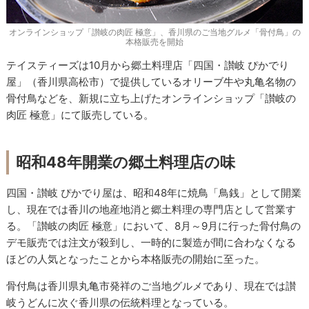
オンラインショップ「讃岐の肉匠 極意」、香川県のご当地グルメ「骨付鳥」の
本格販売を開始
テイスティーズは10月から郷土料理店「四国・讃岐 ぴかでり
屋」（香川県高松市）で提供しているオリーブ牛や丸亀名物の
骨付鳥などを、新規に立ち上げたオンラインショップ「讃岐の
肉匠 極意」にて販売している。
昭和48年開業の郷土料理店の味
四国・讃岐 ぴかでり屋は、昭和48年に焼鳥「鳥銭」として開業
し、現在では香川の地産地消と郷土料理の専門店として営業す
る。「讃岐の肉匠 極意」において、8月～9月に行った骨付鳥の
デモ販売では注文が殺到し、一時的に製造が間に合わなくなる
ほどの人気となったことから本格販売の開始に至った。
骨付鳥は香川県丸亀市発祥のご当地グルメであり、現在では讃
岐うどんに次ぐ香川県の伝統料理となっている。