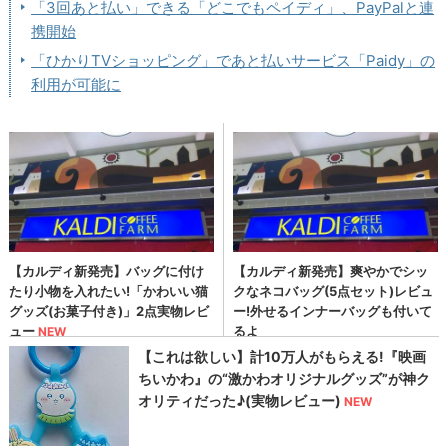
「3回あと払い」できる「どこでもペイディ」、PayPalと連
携開始
「ひかりTVショッピング」であと払いサービス「Paidy」の
利用が可能に