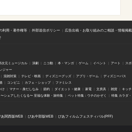
の利用・著作権等
外部送信ポリシー
広告出稿・お取り組みのご相談・情報掲載
せ
.5次元ミュージカル
演劇
ニコ動
本・マンガ
ゲーム
イベント
アート
スポ
レジャー
混雑対策
テレビ・映画
ディズニーグッズ
アプリ・ゲーム
ディズニーパス
酒
コンビニ
カフェ・ショップ
ファミレス
かけ
マナー・身だしなみ
節約
ダイエット・健康
家電
文房具
雑貨
キッチ
〜シェアしたくなる〜 至福な体験・旅特集
ペット特集：ウチのかぞく
特集 カラダ
ぴあ関⻄版WEB
ぴあ中部版WEB
ぴあフィルムフェスティバル(PFF)