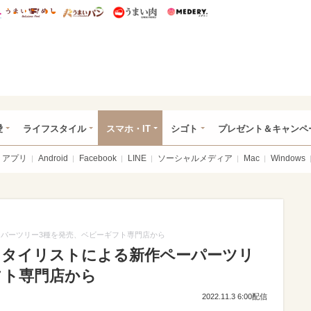
総研 ディズニー特集
mimot.
うまいめし
うまいパン
うまい肉
Medery.
ぴあ総研（うれぴあ）
愛
ライフスタイル
スマホ・IT
シゴト
プレゼント＆キャンペ
アプリ
Android
Facebook
LINE
ソーシャルメディア
Mac
Windows
ペーパーツリー3種を発売、ベビーギフト専門店から
のスタイリストによる新作ペーパーツリ
フト専門店から
2022.11.3 6:00配信