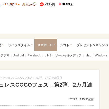
総研 ディズニー特集
mimot.
うまいめし
うまいパン
うまい肉
Medery.
ぴあ総研（うれぴあ）
愛
ライフスタイル
スマホ・IT
シゴト
プレゼント＆キャンペ
アプリ
Android
Facebook
LINE
ソーシャルメディア
Mac
Windows
ャッシュレスGOGOフェス」第2弾、2カ月連続開催
レスGOGOフェス」第2弾、2カ月連
2022.11.7 15:30配信