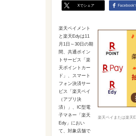
Xでシェア
Faceboo
楽天ペイメント
と楽天Edyは11
月1日～30日の期
間、共通ポイン
トサービス「楽
天ポイントカー
ド」、スマート
フォン決済サー
ビス「楽天ペイ
（アプリ決
済）」、IC型電
子マネー「楽天
楽天ペイまたは楽天E
Edy」におい
て、対象店舗で