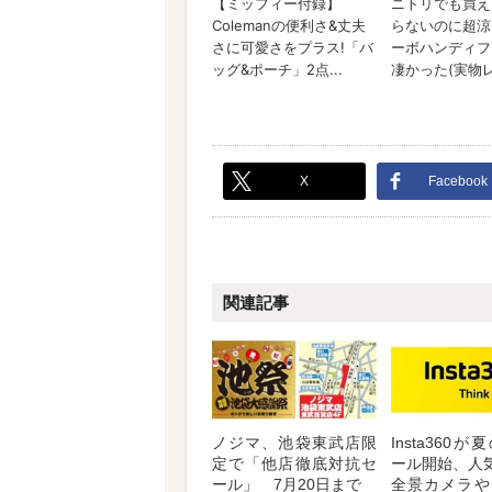
X
Facebook
関連記事
ノジマ、池袋東武店限
Insta360
定で「他店徹底対抗セ
ール開始、人気
ール」 7月20日まで
全景カメラや