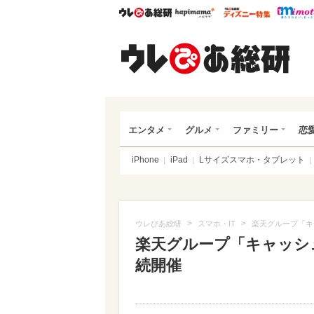
ウレぴあ総研
ハピママ*
ウレぴあ
ウレ
エンタメ
グルメ
ファミリー
恋
iPhone
iPad
Lサイズスマホ・タブレット
>
>
ウレぴあ総研
スマホ・IT
楽天グループ「キ
楽天グループ「キャッシュ
続開催