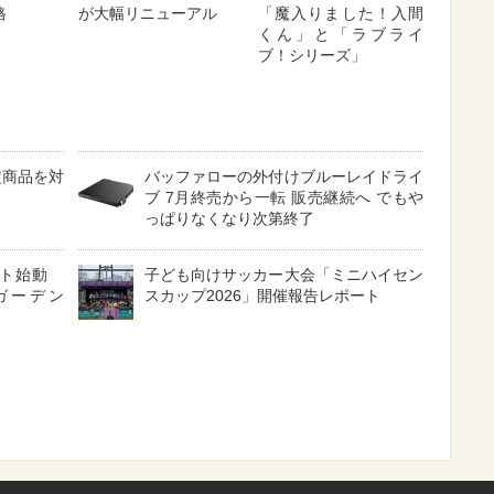
格
が大幅リニューアル
「魔入りました！入間
くん」と「ラブライ
ブ！シリーズ」
定商品を対
バッファローの外付けブルーレイドライ
ブ 7月終売から一転 販売継続へ でもや
っぱりなくなり次第終了
クト始動
子ども向けサッカー大会「ミニハイセン
ガーデン
スカップ2026」開催報告レポート