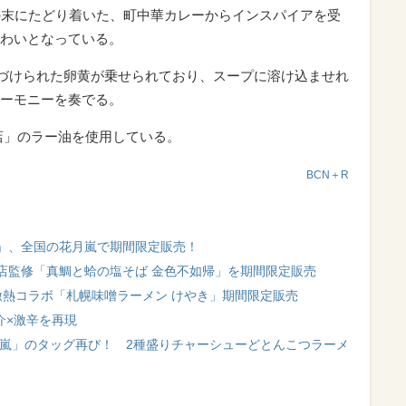
の末にたどり着いた、町中華カレーからインスパイアを受
わいとなっている。
名づけられた卵黄が乗せられており、スープに溶け込ませれ
ーモニーを奏でる。
店」のラー油を使用している。
BCN＋R
」、全国の花月嵐で期間限定販売！
店監修「真鯛と蛤の塩そば 金色不如帰」を期間限定販売
激熱コラボ「札幌味噌ラーメン けやき」期間限定販売
介×激辛を再現
月嵐」のタッグ再び！ 2種盛りチャーシューどとんこつラーメ