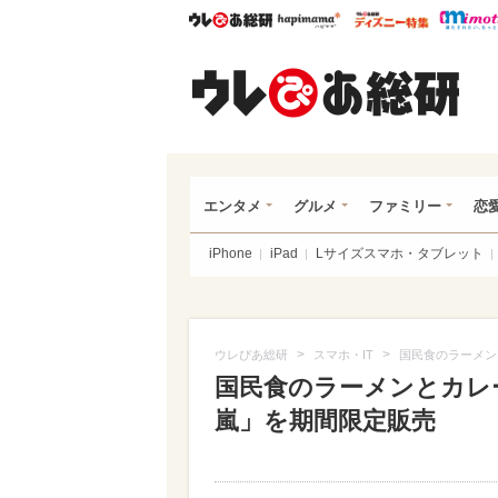
ウレぴあ総研
ハピママ*
ウレぴあ
ウレ
エンタメ
グルメ
ファミリー
恋
iPhone
iPad
Lサイズスマホ・タブレット
>
>
ウレぴあ総研
スマホ・IT
国民食のラーメン
国民食のラーメンとカレ
嵐」を期間限定販売