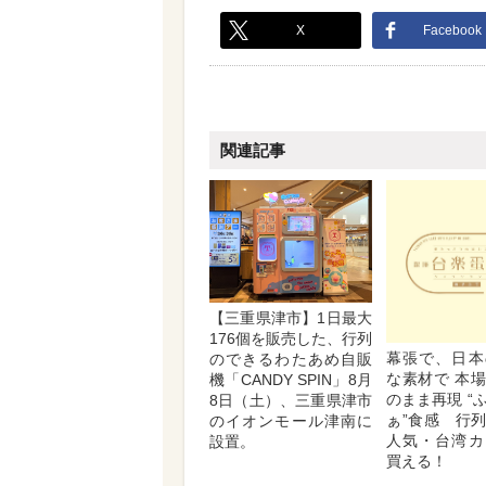
X
Facebook
関連記事
【三重県津市】1日最大
176個を販売した、行列
幕張で、日本
のできるわたあめ自販
な素材で 本
機「CANDY SPIN」8月
のまま再現 “
8日（土）、三重県津市
ぁ”食感 行
のイオンモール津南に
人気・台湾カ
設置。
買える！