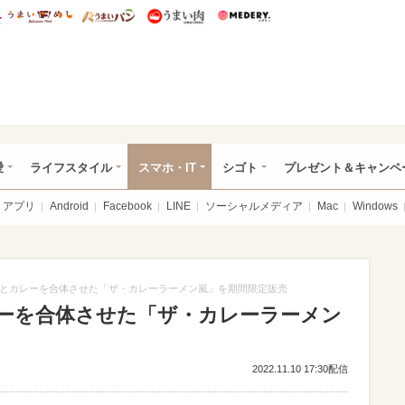
総研 ディズニー特集
mimot.
うまいめし
うまいパン
うまい肉
Medery.
ぴあ総研（うれぴあ）
愛
ライフスタイル
スマホ・IT
シゴト
プレゼント＆キャンペ
アプリ
Android
Facebook
LINE
ソーシャルメディア
Mac
Windows
とカレーを合体させた「ザ・カレーラーメン嵐」を期間限定販売
ーを合体させた「ザ・カレーラーメン
2022.11.10 17:30配信