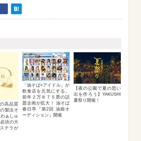
「油そば×アイドル」が
【夜の公園で夏の思い
飲食店を元気にする。
出を作ろう】YAKUSHI
前年２万８７５票の話
夏祭り開催！
題企画が拡大！ 油そば
の高品質
春日亭『第2回 油姫オ
場の製法そ
ーディション』開催
ふわぁしゅ
列必須の大
ステラが