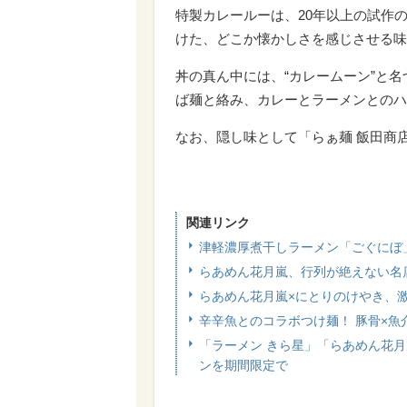
特製カレールーは、20年以上の試作
けた、どこか懐かしさを感じさせる味
丼の真ん中には、“カレームーン”と
ば麺と絡み、カレーとラーメンとのハ
なお、隠し味として「らぁ麺 飯田商
関連リンク
津軽濃厚煮干しラーメン「ごぐにぼ
らあめん花月嵐、行列が絶えない名
らあめん花月嵐×にとりのけやき、
辛辛魚とのコラボつけ麺！ 豚骨×魚
「ラーメン きら星」「らあめん花
ンを期間限定で