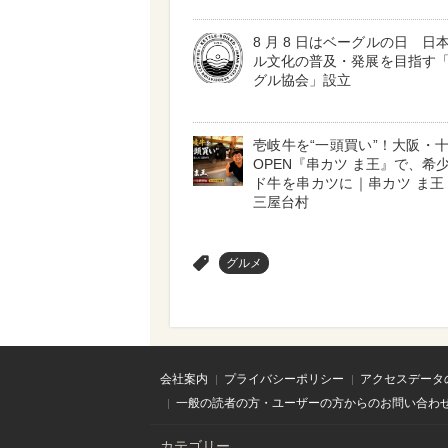
8 月 8 日はベーグルの日 日
ル文化の普及・発展を目指す
グル協会」設立
壱岐牛を“一頭買い”！大阪・
OPEN『串カツ ま王』で、希
ド牛を串カツに｜串カツ ま王
三屋台村
>
グルメ
会社案内
プライバシーポリシー
アクセスデータ
一般の読者の方・ユーザーの方からのお問い合わ
カテゴリー