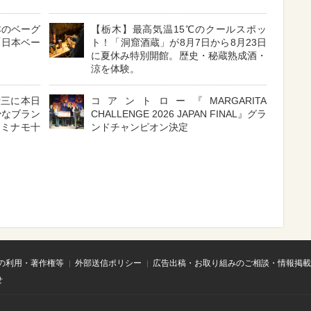
本のベーグ
【栃木】最高気温15℃のクールスポッ
「日本ベー
ト！「洞窟酒蔵」が8月7日から8月23日
に夏休み特別開館。歴史・秘蔵熟成酒・
涼を体験。
十三に本日
コアントロー『MARGARITA
少なブラン
CHALLENGE 2026 JAPAN FINAL』グラ
 ミナモ十
ンドチャンピオン決定
の利用・著作権等
外部送信ポリシー
広告出稿・お取り組みのご相談・情報掲載
せ