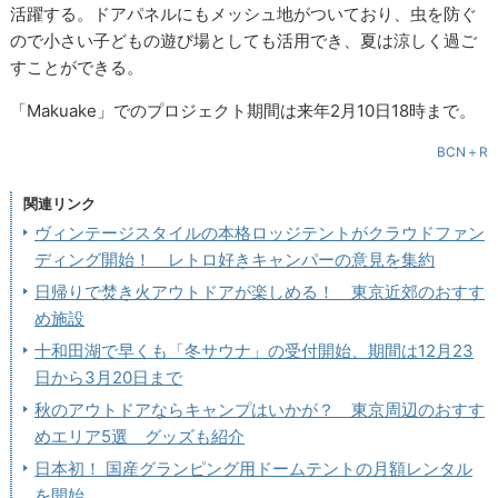
活躍する。ドアパネルにもメッシュ地がついており、虫を防ぐ
ので小さい子どもの遊び場としても活用でき、夏は涼しく過ご
すことができる。
「Makuake」でのプロジェクト期間は来年2月10日18時まで。
BCN＋R
関連リンク
ヴィンテージスタイルの本格ロッジテントがクラウドファン
ディング開始！ レトロ好きキャンパーの意見を集約
日帰りで焚き火アウトドアが楽しめる！ 東京近郊のおすす
め施設
十和田湖で早くも「冬サウナ」の受付開始、期間は12月23
日から3月20日まで
秋のアウトドアならキャンプはいかが？ 東京周辺のおすす
めエリア5選 グッズも紹介
日本初！ 国産グランピング用ドームテントの月額レンタル
を開始