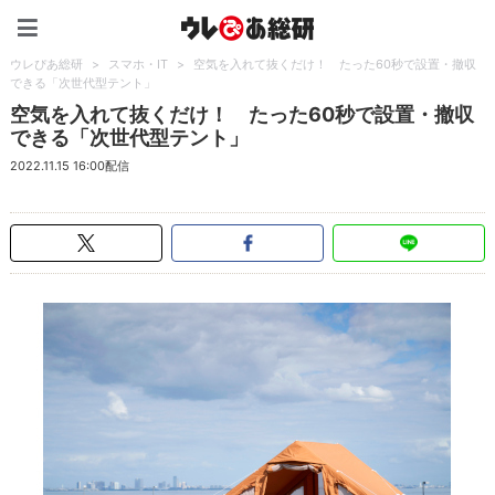
ウレぴあ総研（うれぴあ）
ウレぴあ総研
>
スマホ・IT
>
空気を入れて抜くだけ！ たった60秒で設置・撤収
できる「次世代型テント」
空気を入れて抜くだけ！ たった60秒で設置・撤収
できる「次世代型テント」
2022.11.15 16:00配信