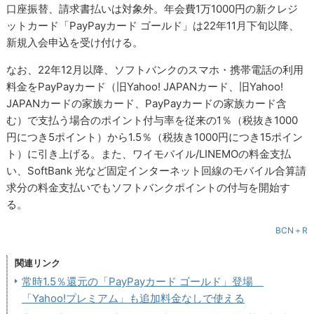
口座振替、請求書払いは対象外。年会費1万1000円の新クレジ
ットカード「PayPayカード ゴールド」は22年11月下旬以降、
新規入会申込を受け付ける。
なお、22年12月以降、ソフトバンクのスマホ・携帯電話の利用
料金をPayPayカード（旧Yahoo! JAPANカード、旧Yahoo!
JAPANカードの家族カード、PayPayカードの家族カード含
む）で支払う場合のポイント付与率を従来の1％（税抜き1000
円につき5ポイント）から1.5％（税抜き1000円につき15ポイン
ト）に引き上げる。また、ワイモバイル/LINEMOの料金支払
い、SoftBank 光など固定インターネット回線のモバイル合算請
求分の料金支払いでもソフトバンクポイントの付与を開始す
る。
BCN＋R
関連リンク
常時1.5％還元の「PayPayカード ゴールド」登場
「Yahoo!プレミアム」も追加料金なしで使える