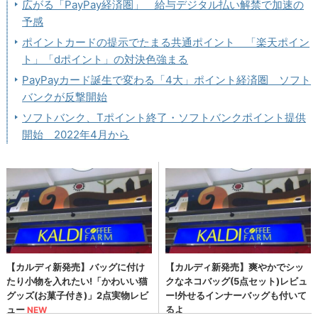
広がる「PayPay経済圏」 給与デジタル払い解禁で加速の
予感
ポイントカードの提示でたまる共通ポイント 「楽天ポイン
ト」「dポイント」の対決色強まる
PayPayカード誕生で変わる「4大」ポイント経済圏 ソフト
バンクが反撃開始
ソフトバンク、Tポイント終了・ソフトバンクポイント提供
開始 2022年4月から