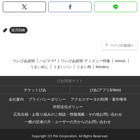
販売戦略
>
ページの先頭へ
ウレぴあ総研
|
ハピママ*
|
ウレぴあ総研 ディズニー特集
|
mimot.
|
うまいめし
|
うまいパン
|
うまい肉
|
Medery.
ぴあ関連サイト
チケットぴあ
ぴあ(アプリ&Web)
会社案内
プライバシーポリシー
アクセスデータの利用・著作権等
外部送信ポリシー
広告出稿・お取り組みのご相談・情報掲載・その他お問い合わせ
一般の読者の方・ユーザーの方からのお問い合わせ
Copyright (C) PIA Corporation. All Rights Reserved.