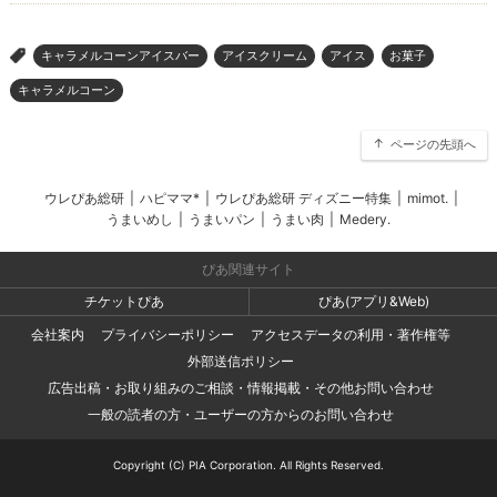
キャラメルコーンアイスバー
アイスクリーム
アイス
お菓子
>
キャラメルコーン
ページの先頭へ
ウレぴあ総研
|
ハピママ*
|
ウレぴあ総研 ディズニー特集
|
mimot.
|
うまいめし
|
うまいパン
|
うまい肉
|
Medery.
ぴあ関連サイト
チケットぴあ
ぴあ(アプリ&Web)
会社案内
プライバシーポリシー
アクセスデータの利用・著作権等
外部送信ポリシー
広告出稿・お取り組みのご相談・情報掲載・その他お問い合わせ
一般の読者の方・ユーザーの方からのお問い合わせ
Copyright (C) PIA Corporation. All Rights Reserved.