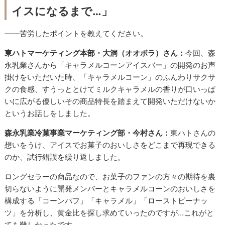
イスになるまで…」
――苦労したポイントを教えてください。
東ハトマーケティング本部・大洞（オオボラ）さん：
今回、森
永乳業さんから「キャラメルコーンアイスバー」の開発のお声
掛けをいただいた時、「キャラメルコーン」のふんわりサクサ
クの食感、すうっととけてミルクキャラメルの香りが口いっぱ
いに広がる優しいその商品特長を踏まえて開発いただけないか
というお話しをしました。
森永乳業冷菓事業マーケティング部・今村さん：
東ハトさんの
想いをうけ、アイスでお菓子のおいしさをどこまで再現できる
のか、試行錯誤を繰り返しました。
ロングセラーの商品なので、お菓子のファンの方々の期待を裏
切らないように開発メンバーとキャラメルコーンのおいしさを
構成する「コーンパフ」「キャラメル」「ローストピーナッ
ツ」を分析し、黄金比を探し求めていったのですが…これがと
ても難しかったです。