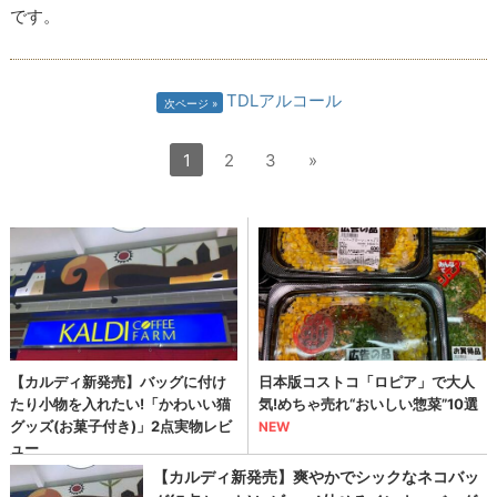
です。
TDLアルコール
次ページ
1
2
3
»