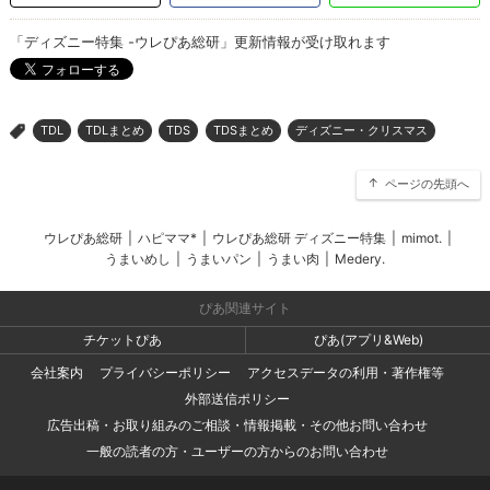
「ディズニー特集 -ウレぴあ総研」更新情報が受け取れます
TDL
TDLまとめ
TDS
TDSまとめ
ディズニー・クリスマス
>
ページの先頭へ
ウレぴあ総研
|
ハピママ*
|
ウレぴあ総研 ディズニー特集
|
mimot.
|
うまいめし
|
うまいパン
|
うまい肉
|
Medery.
ぴあ関連サイト
チケットぴあ
ぴあ(アプリ&Web)
会社案内
プライバシーポリシー
アクセスデータの利用・著作権等
外部送信ポリシー
広告出稿・お取り組みのご相談・情報掲載・その他お問い合わせ
一般の読者の方・ユーザーの方からのお問い合わせ