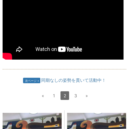
同期なしの姿勢を貫いて活動中！
次ページ
«
1
2
3
»