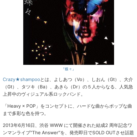
『蝶々』
Crazy★shampoo
とは、よしあつ（Vo）、しおん（Gt）、大介
（Gt）、タツキ（Ba）、あきら（Dr）の５人からなる、人気急
上昇中のヴィジュアル系ロックバンド。
「Heavy × POP」をコンセプトに、ハードな曲からポップな曲
まで多彩な色を持つ。
2013年6月16日、渋谷 WWW にて開催された結成2 周年記念ワ
ンマンライブ′′The Answer′′を、発売即日でSOLD OUTさせ話題