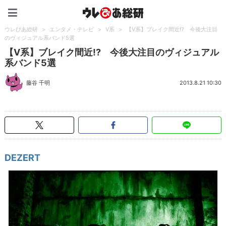
ウレぴあ総研（うれぴあ）
ウレぴあ総研
>
エンタメ・テレビ
>
V系
>
【V系】ブレイク間近!? 今後大注目
のヴィジュアル系バンド5選
【V系】ブレイク間近!? 今後大注目のヴィジュアル
系バンド5選
藤谷 千明
2013.8.21 10:30
DEZERT