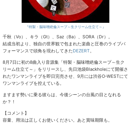
『特製・脳味噌絶倫スープ～生クリーム仕立て～』
千秋（Vo）、キラ（Gt）、Saz（Ba）、SORA（Dr）。
結成当初より、独自の世界観で包まれた楽曲と圧巻のライブパ
フォーマンスで頭角を現わしてきた
DEZERT
。
8月7日に初の8曲入り音源集「特製・脳味噌絶倫スープ～生ク
リーム仕立て～」をリリースし、先日池袋Blackholeにて開催さ
れたワンマンライブを即日完売させ、9月には渋谷O-WESTにて
ワンマンライブを控えている。
ますます勢いに乗る彼らは、今後シーンの台風の目となれる
か？！
【コメント】
容量、用法は正しくお使いください。あと賞味期限も。