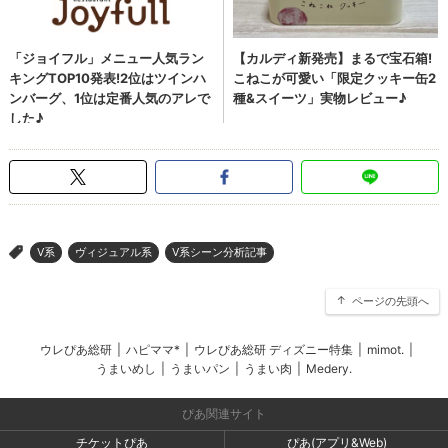
V系
ヴィジュアル系
V系シーン分析記事
>
ページの先頭へ
ウレぴあ総研
|
ハピママ*
|
ウレぴあ総研 ディズニー特集
|
mimot.
|
うまいめし
|
うまいパン
|
うまい肉
|
Medery.
ぴあ関連サイト
チケットぴあ
ぴあ(アプリ&Web)