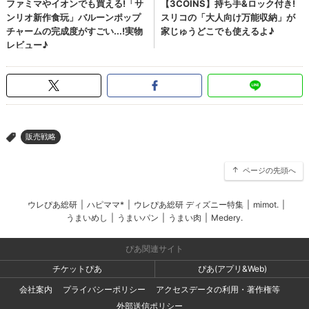
販売戦略
>
ページの先頭へ
ウレぴあ総研
|
ハピママ*
|
ウレぴあ総研 ディズニー特集
|
mimot.
|
うまいめし
|
うまいパン
|
うまい肉
|
Medery.
ぴあ関連サイト
チケットぴあ
ぴあ(アプリ&Web)
会社案内
プライバシーポリシー
アクセスデータの利用・著作権等
外部送信ポリシー