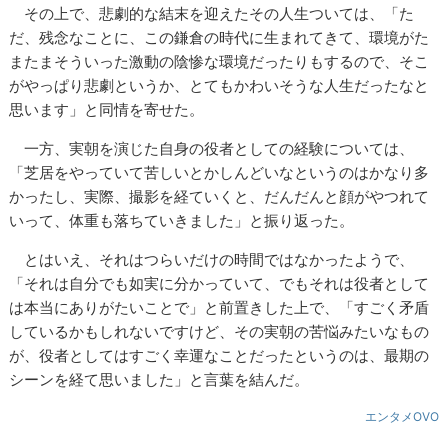
その上で、悲劇的な結末を迎えたその人生ついては、「た
だ、残念なことに、この鎌倉の時代に生まれてきて、環境がた
またまそういった激動の陰惨な環境だったりもするので、そこ
がやっぱり悲劇というか、とてもかわいそうな人生だったなと
思います」と同情を寄せた。
一方、実朝を演じた自身の役者としての経験については、
「芝居をやっていて苦しいとかしんどいなというのはかなり多
かったし、実際、撮影を経ていくと、だんだんと顔がやつれて
いって、体重も落ちていきました」と振り返った。
とはいえ、それはつらいだけの時間ではなかったようで、
「それは自分でも如実に分かっていて、でもそれは役者として
は本当にありがたいことで」と前置きした上で、「すごく矛盾
しているかもしれないですけど、その実朝の苦悩みたいなもの
が、役者としてはすごく幸運なことだったというのは、最期の
シーンを経て思いました」と言葉を結んだ。
エンタメOVO