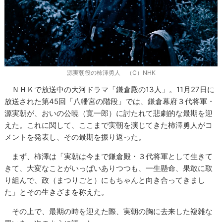
源実朝役の柿澤勇人 （C）NHK
ＮＨＫで放送中の大河ドラマ「鎌倉殿の13人」。11月27日に
放送された第45回「八幡宮の階段」では、鎌倉幕府３代将軍・
源実朝が、おいの公暁（寛一郎）に討たれて悲劇的な最期を迎
えた。これに関して、ここまで実朝を演じてきた柿澤勇人がコ
メントを発表し、その最期を振り返った。
まず、柿澤は「実朝は今まで鎌倉殿・３代将軍として生きて
きて、大変なことがいっぱいありつつも、一生懸命、果敢に取
り組んで、政（まつりごと）にもちゃんと向き合ってきまし
た」とその生きざまを称えた。
その上で、最期の時を迎えた際、実朝の胸に去来した複雑な