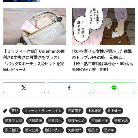
芸能
ファーストサマーウイカ
三浦翔平
上地雄輔
井上健一
>
伊藤健太郎
信川清順
光る君へ
凰稀かなめ
吉高由里子
栄華物語
源氏物語
瀧内公美
物語の先に
矢部太郎
竜星涼
黒木華