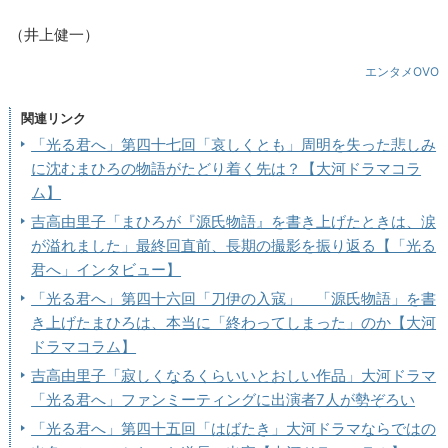
（井上健一）
エンタメOVO
関連リンク
「光る君へ」第四十七回「哀しくとも」周明を失った悲しみ
に沈むまひろの物語がたどり着く先は？【大河ドラマコラ
ム】
吉高由里子「まひろが『源氏物語』を書き上げたときは、涙
が溢れました」最終回直前、長期の撮影を振り返る【「光る
君へ」インタビュー】
「光る君へ」第四十六回「刀伊の入寇」 「源氏物語」を書
き上げたまひろは、本当に「終わってしまった」のか【大河
ドラマコラム】
吉高由里子「寂しくなるくらいいとおしい作品」大河ドラマ
「光る君へ」ファンミーティングに出演者7人が勢ぞろい
「光る君へ」第四十五回「はばたき」大河ドラマならではの