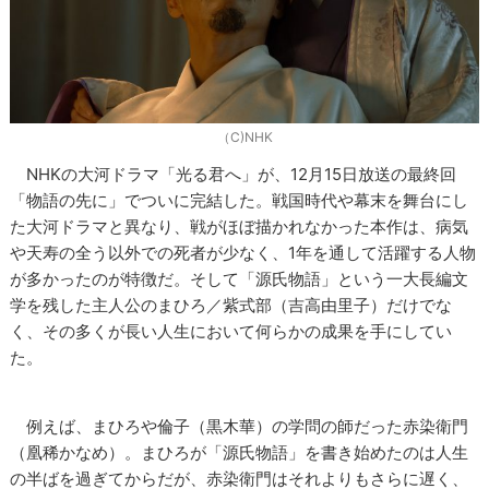
（C)NHK
NHKの大河ドラマ「光る君へ」が、12月15日放送の最終回
「物語の先に」でついに完結した。戦国時代や幕末を舞台にし
た大河ドラマと異なり、戦がほぼ描かれなかった本作は、病気
や天寿の全う以外での死者が少なく、1年を通して活躍する人物
が多かったのが特徴だ。そして「源氏物語」という一大長編文
学を残した主人公のまひろ／紫式部（吉高由里子）だけでな
く、その多くが長い人生において何らかの成果を手にしてい
た。
例えば、まひろや倫子（黒木華）の学問の師だった赤染衛門
（凰稀かなめ）。まひろが「源氏物語」を書き始めたのは人生
の半ばを過ぎてからだが、赤染衛門はそれよりもさらに遅く、