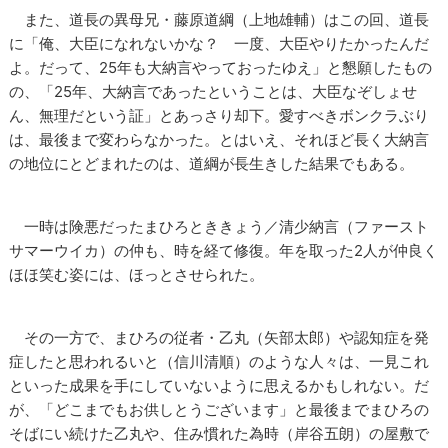
また、道長の異母兄・藤原道綱（上地雄輔）はこの回、道長
に「俺、大臣になれないかな？ 一度、大臣やりたかったんだ
よ。だって、25年も大納言やっておったゆえ」と懇願したもの
の、「25年、大納言であったということは、大臣なぞしょせ
ん、無理だという証」とあっさり却下。愛すべきボンクラぶり
は、最後まで変わらなかった。とはいえ、それほど長く大納言
の地位にとどまれたのは、道綱が長生きした結果でもある。
一時は険悪だったまひろとききょう／清少納言（ファースト
サマーウイカ）の仲も、時を経て修復。年を取った2人が仲良く
ほほ笑む姿には、ほっとさせられた。
その一方で、まひろの従者・乙丸（矢部太郎）や認知症を発
症したと思われるいと（信川清順）のような人々は、一見これ
といった成果を手にしていないように思えるかもしれない。だ
が、「どこまでもお供しとうございます」と最後までまひろの
そばにい続けた乙丸や、住み慣れた為時（岸谷五朗）の屋敷で