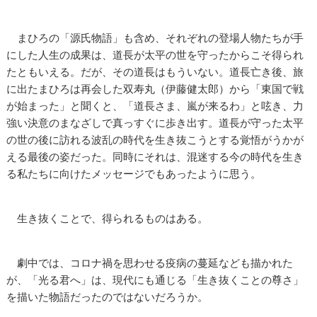
まひろの「源氏物語」も含め、それぞれの登場人物たちが手
にした人生の成果は、道長が太平の世を守ったからこそ得られ
たともいえる。だが、その道長はもういない。道長亡き後、旅
に出たまひろは再会した双寿丸（伊藤健太郎）から「東国で戦
が始まった」と聞くと、「道長さま、嵐が来るわ」と呟き、力
強い決意のまなざしで真っすぐに歩き出す。道長が守った太平
の世の後に訪れる波乱の時代を生き抜こうとする覚悟がうかが
える最後の姿だった。同時にそれは、混迷する今の時代を生き
る私たちに向けたメッセージでもあったように思う。
生き抜くことで、得られるものはある。
劇中では、コロナ禍を思わせる疫病の蔓延なども描かれた
が、「光る君へ」は、現代にも通じる「生き抜くことの尊さ」
を描いた物語だったのではないだろうか。