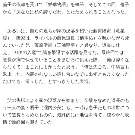
倫子の依頼を受けて「栄華物語」を執筆。そしてこの回、倫子
から「あなたは私の誇りだわ」とたたえられることとなった。
あるいは、自らの過ちが家の没落を招いた藤原隆家（竜星
涼）。隆家は、ライバルの藤原道長（柄本佑）を呪いながら死
んでいった兄・藤原伊周（三浦翔平）と異なり、道長に仕
え、“刀伊の入寇”で賊を撃退する活躍を見せた。最終回では、
道長が病で伏せていることをまひろに伝えた際、「俺は偉くな
らなくて、まことによかったと思う」「俺は先ごろ、中納言も
返上した。内裏のむなしい話し合いなぞに出ずともよくなった
だけでも、清々した」とすっきりした表情。
父の失脚による家の没落から始まり、辛酸をなめた道長のも
う一人の妻・明子（瀧内公美）も、一時は息子たちの出世につ
いて道長ともめたものの、最終的には地位を得て、穏やかな表
情で最終回を迎えていた。