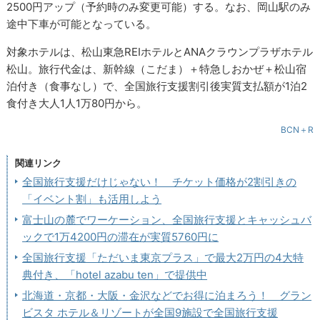
2500円アップ（予約時のみ変更可能）する。なお、岡山駅のみ
途中下車が可能となっている。
対象ホテルは、松山東急REIホテルとANAクラウンプラザホテル
松山。旅行代金は、新幹線（こだま）＋特急しおかぜ＋松山宿
泊付き（食事なし）で、全国旅行支援割引後実質支払額が1泊2
食付き大人1人1万80円から。
BCN＋R
関連リンク
全国旅行支援だけじゃない！ チケット価格が2割引きの
「イベント割」も活用しよう
富士山の麓でワーケーション、全国旅行支援とキャッシュバ
ックで1万4200円の滞在が実質5760円に
全国旅行支援「ただいま東京プラス」で最大2万円の4大特
典付き、「hotel azabu ten」で提供中
北海道・京都・大阪・金沢などでお得に泊まろう！ グラン
ビスタ ホテル＆リゾートが全国9施設で全国旅行支援