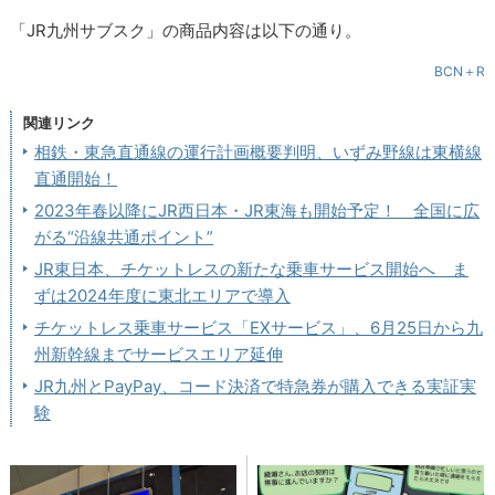
「JR九州サブスク」の商品内容は以下の通り。
BCN＋R
関連リンク
相鉄・東急直通線の運行計画概要判明、いずみ野線は東横線
直通開始！
2023年春以降にJR西日本・JR東海も開始予定！ 全国に広
がる“沿線共通ポイント”
JR東日本、チケットレスの新たな乗車サービス開始へ ま
ずは2024年度に東北エリアで導入
チケットレス乗車サービス「EXサービス」、6月25日から九
州新幹線までサービスエリア延伸
JR九州とPayPay、コード決済で特急券が購入できる実証実
験