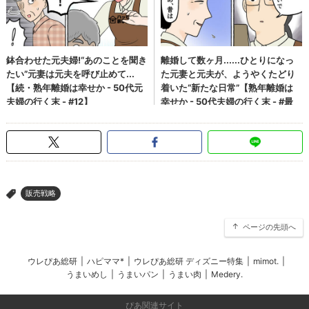
販売戦略
>
ページの先頭へ
ウレぴあ総研
|
ハピママ*
|
ウレぴあ総研 ディズニー特集
|
mimot.
|
うまいめし
|
うまいパン
|
うまい肉
|
Medery.
ぴあ関連サイト