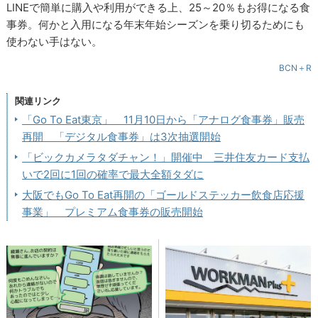
LINEで簡単に購入や利用ができる上、25～20％もお得になる食
事券。何かと入用になる年末年始シーズンを乗り切るためにも
使わない手はない。
BCN＋R
関連リンク
「Go To Eat東京」 11月10日から「アナログ食事券」販売
再開 「デジタル食事券」は3次抽選開始
「ビックカメラタダチャン！」開催中 三井住友カード支払
いで2回に1回の確率で最大全額タダに
大阪でもGo To Eat再開の「ゴールドステッカー飲食店応援
事業」 プレミアム食事券の販売開始