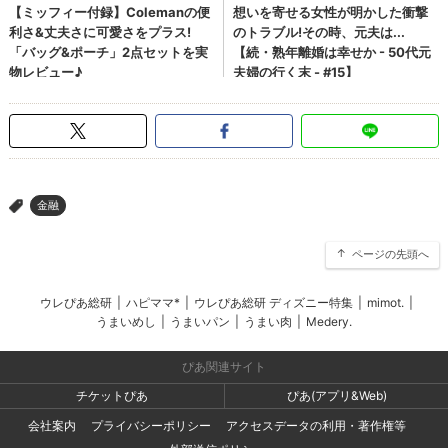
金融
>
ページの先頭へ
ウレぴあ総研
|
ハピママ*
|
ウレぴあ総研 ディズニー特集
|
mimot.
|
うまいめし
|
うまいパン
|
うまい肉
|
Medery.
ぴあ関連サイト
チケットぴあ
ぴあ(アプリ&Web)
会社案内
プライバシーポリシー
アクセスデータの利用・著作権等