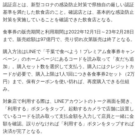
認証店とは、新型コロナの感染防止対策で県独自の厳しい認証
基準を満たした飲食店のこと。確認店とは、基本的な感染防止
対策を実施していることを確認できた飲食店となる。
食事券の販売期間と利用期間は2022年12月1日～23年2月28日
まで。販売総額は97億円で、売り切れ次第販売は終了となる。
購入方法はLINEで「千葉で食べよう！プレミアム食事券キャン
ペーン」のホームページにあるコードを読み取って「友だち追
加」。購入セット数を選択して支払う。購入にはクレジットカ
ードが必要で、購入上限は1人1回につき各食事券2セット（2万
円）まで。保有クーポンを使い切れば、再度購入できる仕組
み。
対象店で利用する際は、LINEアカウントのトーク画面を開き、
「利用する」ボタンをタップ。起動するカメラで店舗に設置し
ているコードを読み取って支払金額を入力して店員と一緒に金
額を確認。誤りがなければ「利用する」ボタンをタップすれば
決済が完了となる。